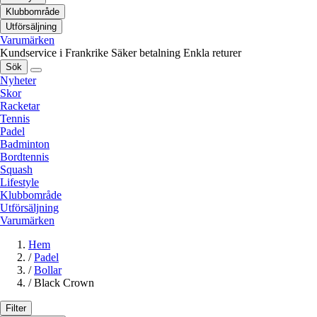
Klubbområde
Utförsäljning
Varumärken
Kundservice i Frankrike
Säker betalning
Enkla returer
Sök
Nyheter
Skor
Racketar
Tennis
Padel
Badminton
Bordtennis
Squash
Lifestyle
Klubbområde
Utförsäljning
Varumärken
Hem
/
Padel
/
Bollar
/
Black Crown
Filter