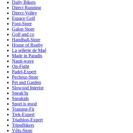
Daily Bikers
Direct Running
Direct-Volley
Espace Golf
Foot-Store
Galop Store
Golf and co
Handball-Store
House of Rugby
La sellerie de Maé
Made in Paradis
Nauti-wave
On-Fight
Padel-Expert
Pecheur-Store
Pet and Garden
Slowood Interior
Sneak'In
Sneakids
Sport is good
Training-Fit
Trek-Expert
Triathlon-Expert
TripnBikers
Vélo-Store