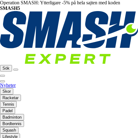
Operation SMASH: Ytterligare -5% på hela sajten med koden
SMASH5
Sök
Nyheter
Skor
Racketar
Tennis
Padel
Badminton
Bordtennis
Squash
Lifestyle