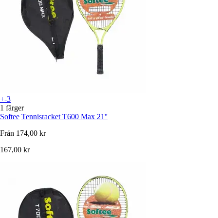
+-3
1 färger
Softee
Tennisracket T600 Max 21''
Från
174,00 kr
167,00 kr