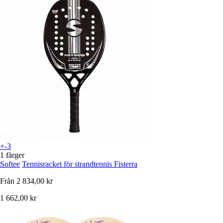
+-3
1 färger
Softee
Tennisracket för strandtennis Fisterra
Från
2 834,00 kr
1 662,00 kr