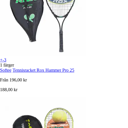
+-3
1 färger
Softee
Tennisracket Rox Hammer Pro 25
Från
196,00 kr
188,00 kr