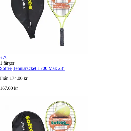
+-3
1 färger
Softee
Tennisracket T700 Max 23''
Från
174,00 kr
167,00 kr