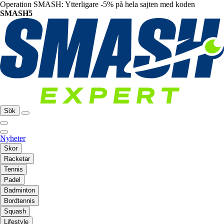
Operation SMASH: Ytterligare -5% på hela sajten med koden
SMASH5
Sök
Nyheter
Skor
Racketar
Tennis
Padel
Badminton
Bordtennis
Squash
Lifestyle