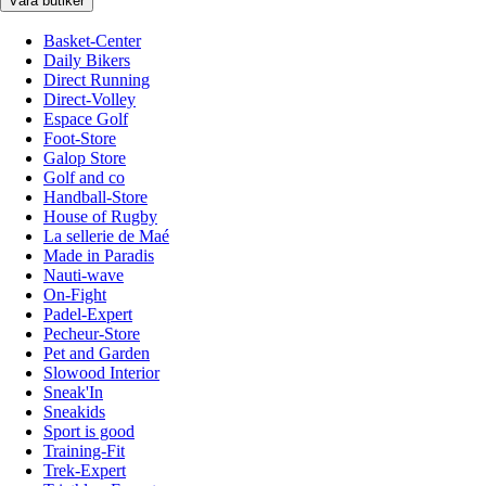
Våra butiker
Basket-Center
Daily Bikers
Direct Running
Direct-Volley
Espace Golf
Foot-Store
Galop Store
Golf and co
Handball-Store
House of Rugby
La sellerie de Maé
Made in Paradis
Nauti-wave
On-Fight
Padel-Expert
Pecheur-Store
Pet and Garden
Slowood Interior
Sneak'In
Sneakids
Sport is good
Training-Fit
Trek-Expert