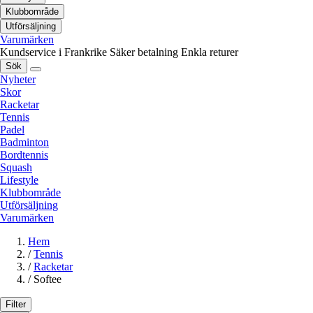
Klubbområde
Utförsäljning
Varumärken
Kundservice i Frankrike
Säker betalning
Enkla returer
Sök
Nyheter
Skor
Racketar
Tennis
Padel
Badminton
Bordtennis
Squash
Lifestyle
Klubbområde
Utförsäljning
Varumärken
Hem
/
Tennis
/
Racketar
/
Softee
Filter