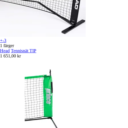
+-3
1 färger
Head
Tennisnät TIP
1 651,00 kr