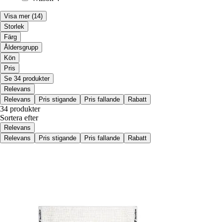
Visa mer
(14)
Storlek
Färg
Åldersgrupp
Kön
Pris
Se 34 produkter
Relevans
Relevans
Pris stigande
Pris fallande
Rabatt
34 produkter
Sortera efter
Relevans
Relevans
Pris stigande
Pris fallande
Rabatt