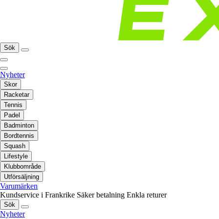
Sök
Nyheter
Skor
Racketar
Tennis
Padel
Badminton
Bordtennis
Squash
Lifestyle
Klubbområde
Utförsäljning
Varumärken
Kundservice i Frankrike
Säker betalning
Enkla returer
Sök
Nyheter