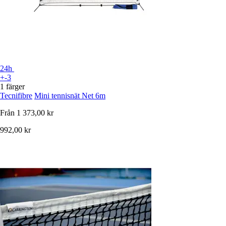
24h
+-3
1 färger
Tecnifibre
Mini tennisnät Net 6m
Från
1 373,00 kr
992,00 kr