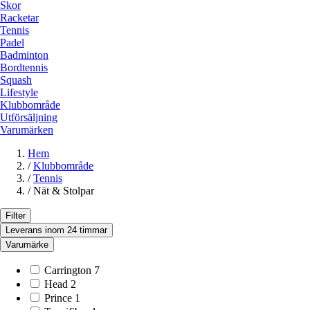
Skor
Racketar
Tennis
Padel
Badminton
Bordtennis
Squash
Lifestyle
Klubbområde
Utförsäljning
Varumärken
Hem
/
Klubbområde
/
Tennis
/
Nät & Stolpar
Filter
Leverans inom 24 timmar
Varumärke
Carrington
7
Head
2
Prince
1