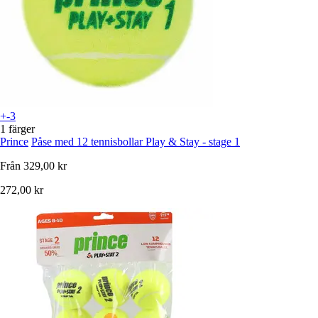
+-3
1 färger
Prince
Påse med 12 tennisbollar Play & Stay - stage 1
Från
329,00 kr
272,00 kr