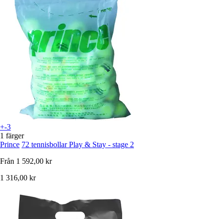
+-3
1 färger
Prince
72 tennisbollar Play & Stay - stage 2
Från
1 592,00 kr
1 316,00 kr