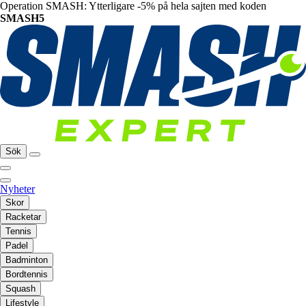
Operation SMASH: Ytterligare -5% på hela sajten med koden
SMASH5
Sök
Nyheter
Skor
Racketar
Tennis
Padel
Badminton
Bordtennis
Squash
Lifestyle