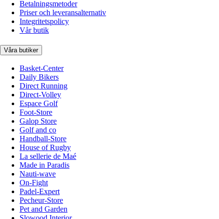
Betalningsmetoder
Priser och leveransalternativ
Integritetspolicy
Vår butik
Våra butiker
Basket-Center
Daily Bikers
Direct Running
Direct-Volley
Espace Golf
Foot-Store
Galop Store
Golf and co
Handball-Store
House of Rugby
La sellerie de Maé
Made in Paradis
Nauti-wave
On-Fight
Padel-Expert
Pecheur-Store
Pet and Garden
Slowood Interior