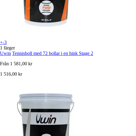
+-3
1 färger
Uwin
Tennisboll med 72 bollar i en hink Stage 2
Från
1 581,00 kr
1 516,00 kr