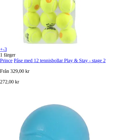
+-3
1 färger
Prince
Påse med 12 tennisbollar Play & Stay - stage 2
Från
329,00 kr
272,00 kr