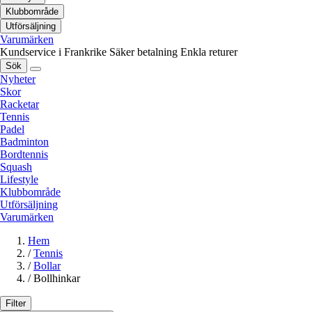
Klubbområde
Utförsäljning
Varumärken
Kundservice i Frankrike
Säker betalning
Enkla returer
Sök
Nyheter
Skor
Racketar
Tennis
Padel
Badminton
Bordtennis
Squash
Lifestyle
Klubbområde
Utförsäljning
Varumärken
Hem
/
Tennis
/
Bollar
/
Bollhinkar
Filter