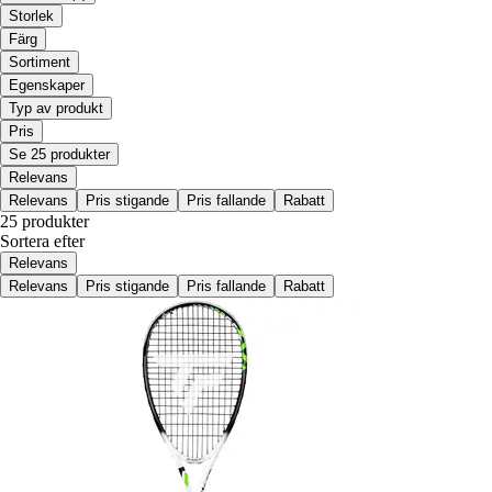
Storlek
Färg
Sortiment
Egenskaper
Typ av produkt
Pris
Se 25 produkter
Relevans
Relevans
Pris stigande
Pris fallande
Rabatt
25 produkter
Sortera efter
Relevans
Relevans
Pris stigande
Pris fallande
Rabatt