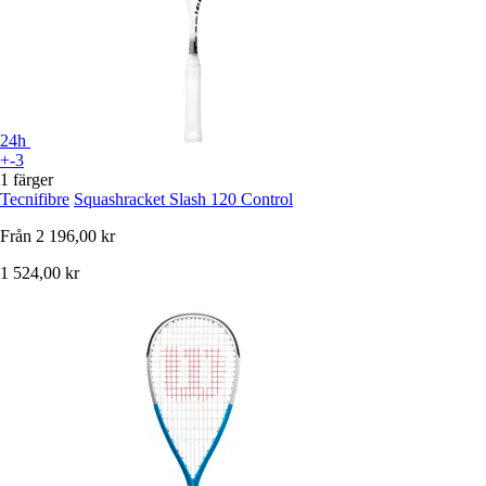
24h
+-3
1 färger
Tecnifibre
Squashracket Slash 120 Control
Från
2 196,00 kr
1 524,00 kr