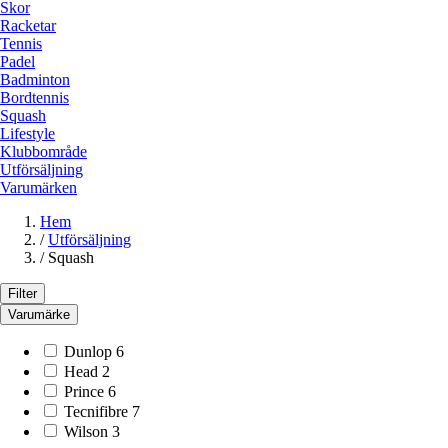
Skor
Racketar
Tennis
Padel
Badminton
Bordtennis
Squash
Lifestyle
Klubbområde
Utförsäljning
Varumärken
Hem
/
Utförsäljning
/
Squash
Filter
Varumärke
Dunlop
6
Head
2
Prince
6
Tecnifibre
7
Wilson
3