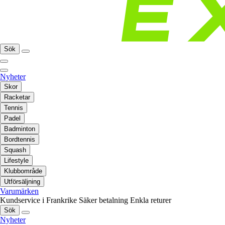
Sök
Nyheter
Skor
Racketar
Tennis
Padel
Badminton
Bordtennis
Squash
Lifestyle
Klubbområde
Utförsäljning
Varumärken
Kundservice i Frankrike
Säker betalning
Enkla returer
Sök
Nyheter