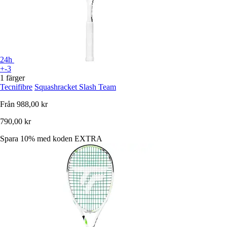
24h
+-3
1 färger
Tecnifibre
Squashracket Slash Team
Från
988,00 kr
790,00 kr
Spara 10%
med koden
EXTRA