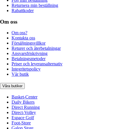
Följ min beställning
Returnera min beställning
Rabattkoder
Om oss
Om oss?
Kontakta oss
Försäljningsvillkor
Returer och återbetalningar
Ansvarsfriskrivning
Betalningsmetoder
Priser och leveransalternativ
Integritetspolicy
Vår butik
Våra butiker
Basket-Center
Daily Bikers
Direct Running
Direct-Volley
Espace Golf
Foot-Store
Galop Store