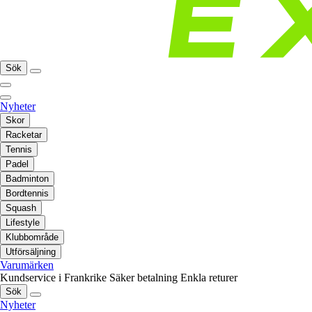
Sök
Nyheter
Skor
Racketar
Tennis
Padel
Badminton
Bordtennis
Squash
Lifestyle
Klubbområde
Utförsäljning
Varumärken
Kundservice i Frankrike
Säker betalning
Enkla returer
Sök
Nyheter