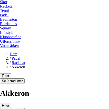
Skor
Racketar
Tennis
Padel
Badminton
Bordtennis
Squash
Lifestyle
Klubbområde
Utförsäljning
Varumärken
Hem
/
Padel
/
Racketar
/
Akkeron
Filter
Se 0 produkter
Akkeron
Filter