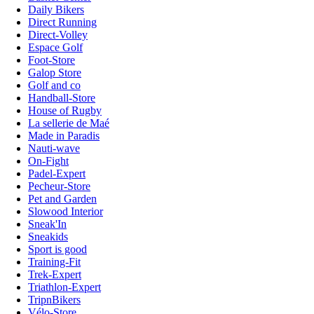
Daily Bikers
Direct Running
Direct-Volley
Espace Golf
Foot-Store
Galop Store
Golf and co
Handball-Store
House of Rugby
La sellerie de Maé
Made in Paradis
Nauti-wave
On-Fight
Padel-Expert
Pecheur-Store
Pet and Garden
Slowood Interior
Sneak'In
Sneakids
Sport is good
Training-Fit
Trek-Expert
Triathlon-Expert
TripnBikers
Vélo-Store