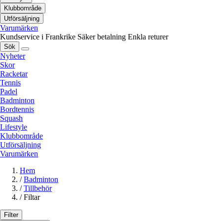
Klubbområde
Utförsäljning
Varumärken
Kundservice i Frankrike
Säker betalning
Enkla returer
Sök
Nyheter
Skor
Racketar
Tennis
Padel
Badminton
Bordtennis
Squash
Lifestyle
Klubbområde
Utförsäljning
Varumärken
Hem
/
Badminton
/
Tillbehör
/
Filtar
Filter