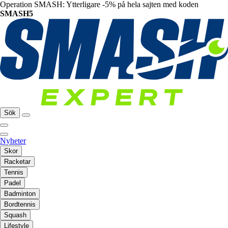
Operation SMASH: Ytterligare -5% på hela sajten med koden
SMASH5
Sök
Nyheter
Skor
Racketar
Tennis
Padel
Badminton
Bordtennis
Squash
Lifestyle