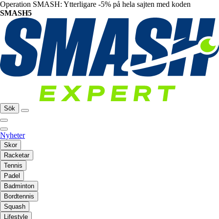
Operation SMASH: Ytterligare -5% på hela sajten med koden
SMASH5
Sök
Nyheter
Skor
Racketar
Tennis
Padel
Badminton
Bordtennis
Squash
Lifestyle