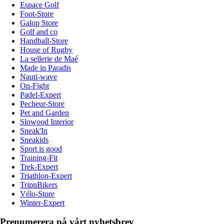
Espace Golf
Foot-Store
Galop Store
Golf and co
Handball-Store
House of Rugby
La sellerie de Maé
Made in Paradis
Nauti-wave
On-Fight
Padel-Expert
Pecheur-Store
Pet and Garden
Slowood Interior
Sneak'In
Sneakids
Sport is good
Training-Fit
Trek-Expert
Triathlon-Expert
TripnBikers
Vélo-Store
Winter-Expert
Prenumerera på vårt nyhetsbrev