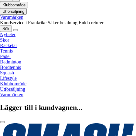
Klubbområde
Utförsäljning
Varumärken
Kundservice i Frankrike
Säker betalning
Enkla returer
Sök
Nyheter
Skor
Racketar
Tennis
Padel
Badminton
Bordtennis
Squash
Lifestyle
Klubbområde
Utförsäljning
Varumärken
Lägger till i kundvagnen...