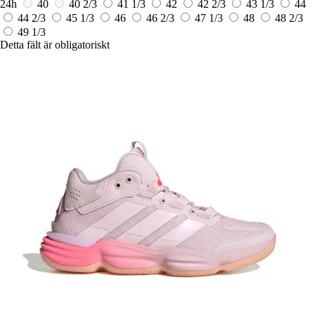
24h
40
40 2/3
41 1/3
42
42 2/3
43 1/3
44
44 2/3
45 1/3
46
46 2/3
47 1/3
48
48 2/3
49 1/3
Detta fält är obligatoriskt