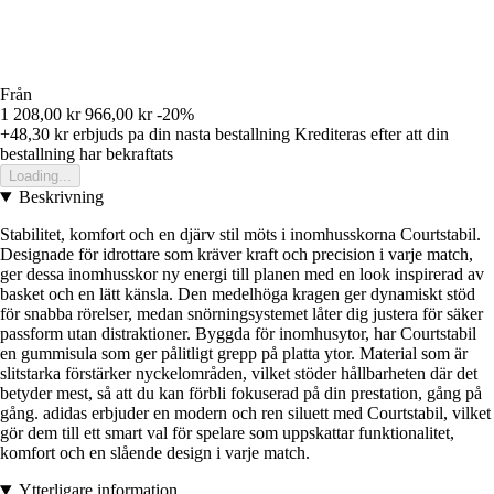
Från
1 208,00 kr
966,00 kr
-20%
+48,30 kr
erbjuds pa din nasta bestallning
Krediteras efter att din
bestallning har bekraftats
Loading...
Beskrivning
Stabilitet, komfort och en djärv stil möts i inomhusskorna Courtstabil.
Designade för idrottare som kräver kraft och precision i varje match,
ger dessa inomhusskor ny energi till planen med en look inspirerad av
basket och en lätt känsla. Den medelhöga kragen ger dynamiskt stöd
för snabba rörelser, medan snörningsystemet låter dig justera för säker
passform utan distraktioner. Byggda för inomhusytor, har Courtstabil
en gummisula som ger pålitligt grepp på platta ytor. Material som är
slitstarka förstärker nyckelområden, vilket stöder hållbarheten där det
betyder mest, så att du kan förbli fokuserad på din prestation, gång på
gång. adidas erbjuder en modern och ren siluett med Courtstabil, vilket
gör dem till ett smart val för spelare som uppskattar funktionalitet,
komfort och en slående design i varje match.
Ytterligare information