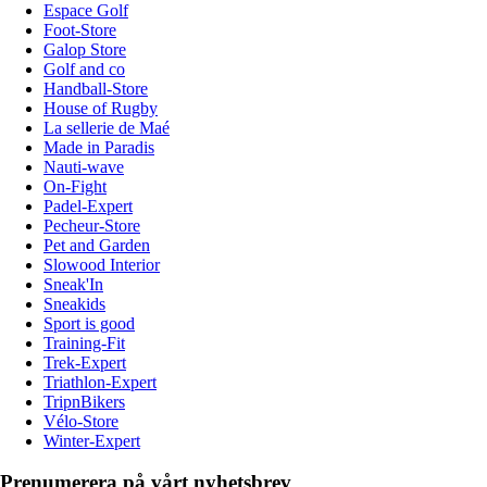
Espace Golf
Foot-Store
Galop Store
Golf and co
Handball-Store
House of Rugby
La sellerie de Maé
Made in Paradis
Nauti-wave
On-Fight
Padel-Expert
Pecheur-Store
Pet and Garden
Slowood Interior
Sneak'In
Sneakids
Sport is good
Training-Fit
Trek-Expert
Triathlon-Expert
TripnBikers
Vélo-Store
Winter-Expert
Prenumerera på vårt nyhetsbrev