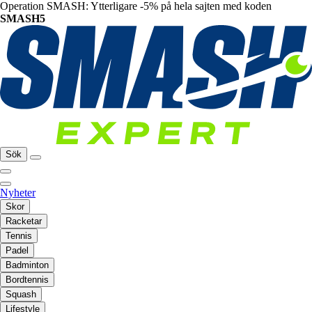
Operation SMASH: Ytterligare -5% på hela sajten med koden
SMASH5
Sök
Nyheter
Skor
Racketar
Tennis
Padel
Badminton
Bordtennis
Squash
Lifestyle