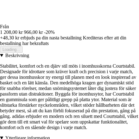
Från
1 208,00 kr
966,00 kr
-20%
+48,30 kr
erbjuds pa din nasta bestallning
Krediteras efter att din
bestallning har bekraftats
Loading...
Beskrivning
Stabilitet, komfort och en djärv stil möts i inomhusskorna Courtstabil.
Designade för idrottare som kräver kraft och precision i varje match,
ger dessa inomhusskor ny energi till planen med en look inspirerad av
basket och en lätt känsla. Den medelhöga kragen ger dynamiskt stöd
för snabba rörelser, medan snörningsystemet låter dig justera för säker
passform utan distraktioner. Byggda för inomhusytor, har Courtstabil
en gummisula som ger pålitligt grepp på platta ytor. Material som är
slitstarka förstärker nyckelområden, vilket stöder hållbarheten där det
betyder mest, så att du kan förbli fokuserad på din prestation, gång på
gång. adidas erbjuder en modern och ren siluett med Courtstabil, vilket
gör dem till ett smart val för spelare som uppskattar funktionalitet,
komfort och en slående design i varje match.
Ytterligare information