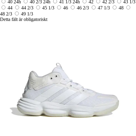
40
24h
40 2/3
24h
41 1/3
24h
42
42 2/3
43 1/3
44
44 2/3
45 1/3
46
46 2/3
47 1/3
48
48 2/3
49 1/3
Detta fält är obligatoriskt