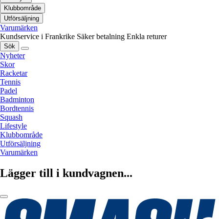
Klubbområde
Utförsäljning
Varumärken
Kundservice i Frankrike
Säker betalning
Enkla returer
Sök
Nyheter
Skor
Racketar
Tennis
Padel
Badminton
Bordtennis
Squash
Lifestyle
Klubbområde
Utförsäljning
Varumärken
Lägger till i kundvagnen...