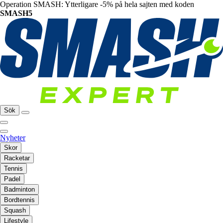
Operation SMASH: Ytterligare -5% på hela sajten med koden
SMASH5
Sök
Nyheter
Skor
Racketar
Tennis
Padel
Badminton
Bordtennis
Squash
Lifestyle