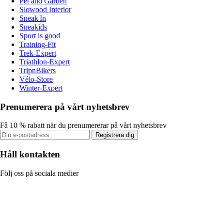
Pet and Garden
Slowood Interior
Sneak'In
Sneakids
Sport is good
Training-Fit
Trek-Expert
Triathlon-Expert
TripnBikers
Vélo-Store
Winter-Expert
Prenumerera på vårt nyhetsbrev
Få 10 % rabatt när du prenumererar på vårt nyhetsbrev
Registrera dig
Håll kontakten
Följ oss på sociala medier