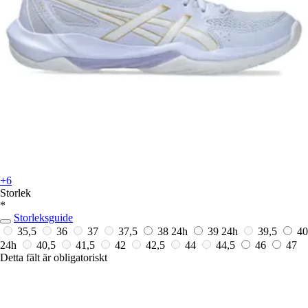
+6
Storlek
*
Storleksguide
35,5
36
37
37,5
38
24h
39
24h
39,5
40
24h
40,5
41,5
42
42,5
44
44,5
46
47
Detta fält är obligatoriskt