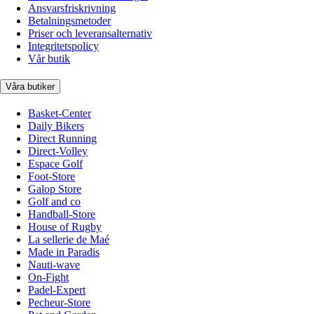
Ansvarsfriskrivning
Betalningsmetoder
Priser och leveransalternativ
Integritetspolicy
Vår butik
Våra butiker
Basket-Center
Daily Bikers
Direct Running
Direct-Volley
Espace Golf
Foot-Store
Galop Store
Golf and co
Handball-Store
House of Rugby
La sellerie de Maé
Made in Paradis
Nauti-wave
On-Fight
Padel-Expert
Pecheur-Store