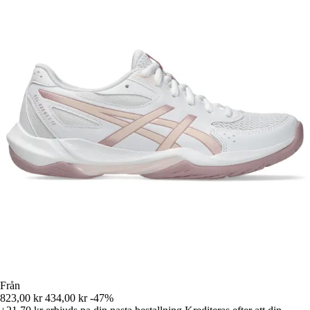
Från
823,00 kr
434,00 kr
-47%