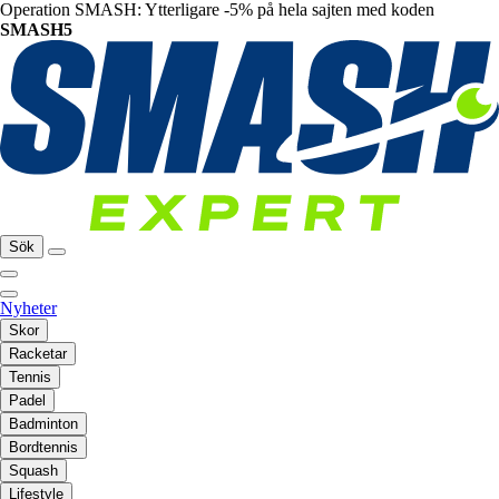
Operation SMASH: Ytterligare -5% på hela sajten med koden
SMASH5
Sök
Nyheter
Skor
Racketar
Tennis
Padel
Badminton
Bordtennis
Squash
Lifestyle