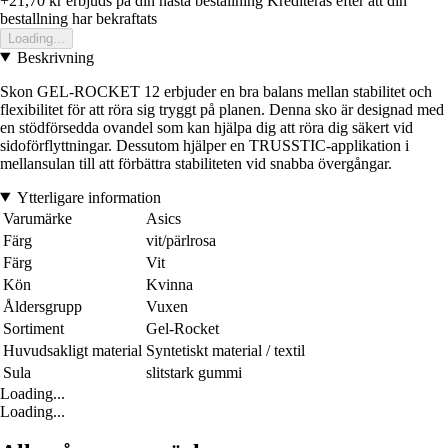
+21,70 kr
erbjuds pa din nasta bestallning
Krediteras efter att din
bestallning har bekraftats
Loading...
Beskrivning
Skon GEL-ROCKET 12 erbjuder en bra balans mellan stabilitet och
flexibilitet för att röra sig tryggt på planen. Denna sko är designad med
en stödförsedda ovandel som kan hjälpa dig att röra dig säkert vid
sidoförflyttningar. Dessutom hjälper en TRUSSTIC-applikation i
mellansulan till att förbättra stabiliteten vid snabba övergångar.
Ytterligare information
Varumärke
Asics
Färg
vit/pärlrosa
Färg
Vit
Kön
Kvinna
Åldersgrupp
Vuxen
Sortiment
Gel-Rocket
Huvudsakligt material
Syntetiskt material / textil
Sula
slitstark gummi
Loading...
Loading...