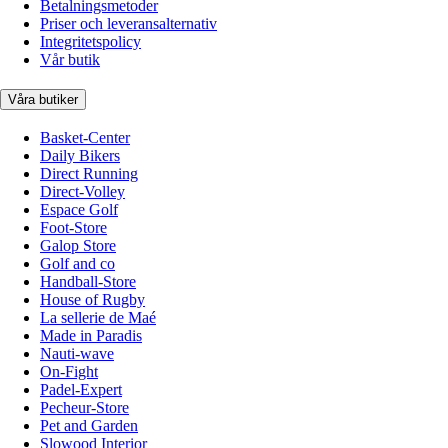
Betalningsmetoder
Priser och leveransalternativ
Integritetspolicy
Vår butik
Våra butiker
Basket-Center
Daily Bikers
Direct Running
Direct-Volley
Espace Golf
Foot-Store
Galop Store
Golf and co
Handball-Store
House of Rugby
La sellerie de Maé
Made in Paradis
Nauti-wave
On-Fight
Padel-Expert
Pecheur-Store
Pet and Garden
Slowood Interior