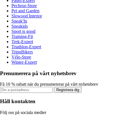
Padel-Expert
Pecheur-Store
Pet and Garden
Slowood Interior
Sneak'In
Sneakids
Sport is good
Training-Fit
Trek-Expert
Triathlon-Expert
TripnBikers
Vélo-Store
Winter-Expert
Prenumerera på vårt nyhetsbrev
Få 10 % rabatt när du prenumererar på vårt nyhetsbrev
Registrera dig
Håll kontakten
Följ oss på sociala medier