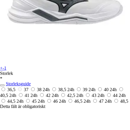
+-1
Storlek
*
Storleksguide
36,5
37
38
24h
38,5
24h
39
24h
40
24h
40,5
24h
41
24h
42
24h
42,5
24h
43
24h
44
24h
44,5
24h
45
24h
46
24h
46,5
24h
47
24h
48,5
Detta fält är obligatoriskt