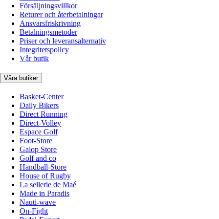
Försäljningsvillkor
Returer och återbetalningar
Ansvarsfriskrivning
Betalningsmetoder
Priser och leveransalternativ
Integritetspolicy
Vår butik
Våra butiker
Basket-Center
Daily Bikers
Direct Running
Direct-Volley
Espace Golf
Foot-Store
Galop Store
Golf and co
Handball-Store
House of Rugby
La sellerie de Maé
Made in Paradis
Nauti-wave
On-Fight