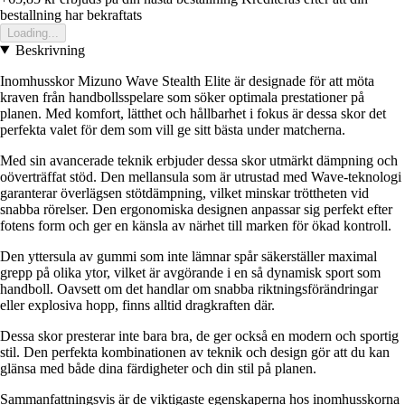
bestallning har bekraftats
Loading...
Beskrivning
Inomhusskor Mizuno Wave Stealth Elite är designade för att möta
kraven från handbollsspelare som söker optimala prestationer på
planen. Med komfort, lätthet och hållbarhet i fokus är dessa skor det
perfekta valet för dem som vill ge sitt bästa under matcherna.
Med sin avancerade teknik erbjuder dessa skor utmärkt dämpning och
oöverträffat stöd. Den mellansula som är utrustad med Wave-teknologi
garanterar överlägsen stötdämpning, vilket minskar tröttheten vid
snabba rörelser. Den ergonomiska designen anpassar sig perfekt efter
fotens form och ger en känsla av närhet till marken för ökad kontroll.
Den yttersula av gummi som inte lämnar spår säkerställer maximal
grepp på olika ytor, vilket är avgörande i en så dynamisk sport som
handboll. Oavsett om det handlar om snabba riktningsförändringar
eller explosiva hopp, finns alltid dragkraften där.
Dessa skor presterar inte bara bra, de ger också en modern och sportig
stil. Den perfekta kombinationen av teknik och design gör att du kan
glänsa med både dina färdigheter och din stil på planen.
Sammanfattningsvis är de viktigaste egenskaperna hos inomhusskorna