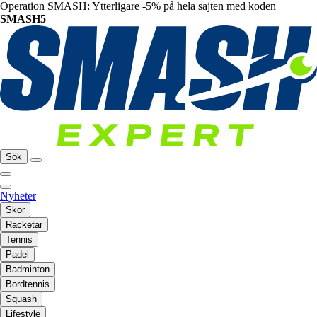
Operation SMASH: Ytterligare -5% på hela sajten med koden
SMASH5
Sök
Nyheter
Skor
Racketar
Tennis
Padel
Badminton
Bordtennis
Squash
Lifestyle