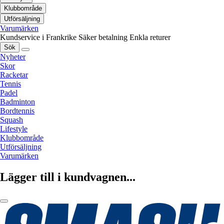
Klubbområde
Utförsäljning
Varumärken
Kundservice i Frankrike
Säker betalning
Enkla returer
Sök
Nyheter
Skor
Racketar
Tennis
Padel
Badminton
Bordtennis
Squash
Lifestyle
Klubbområde
Utförsäljning
Varumärken
Lägger till i kundvagnen...