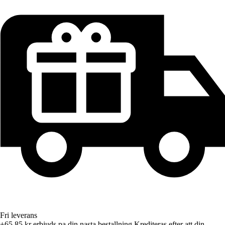
Fri leverans
+65,85 kr
erbjuds pa din nasta bestallning
Krediteras efter att din