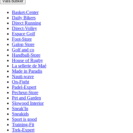
Våra butiker
Basket-Center
Daily Bikers
Direct Running
Direct-Volley
Espace Golf
Foot-Store
Galop Store
Golf and co
Handball-Store
House of Rugby
La sellerie de Maé
Made in Paradis
Nauti-wave
On-Fight
Padel-Expert
Pecheur-Store
Pet and Garden
Slowood Interior
Sneak'In
Sneakids
Sport is good
Training-Fit
Trek-Expert