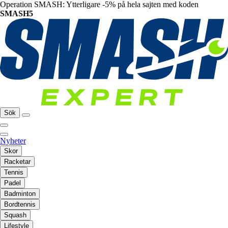
Operation SMASH: Ytterligare -5% på hela sajten med koden
SMASH5
Sök
Nyheter
Skor
Racketar
Tennis
Padel
Badminton
Bordtennis
Squash
Lifestyle