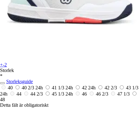
+-2
Storlek
*
Storleksguide
40
40 2/3
24h
41 1/3
24h
42
24h
42 2/3
43 1/3
24h
44
44 2/3
45 1/3
24h
46
46 2/3
47 1/3
48
Detta fält är obligatoriskt