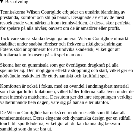
Beskrivning
Tennisskorna Wilson Courtglide erbjuder en utmärkt blandning av
prestanda, komfort och stil på banan. Designade av ett av de mest
respekterade varumärkena inom tennisvärlden, är dessa skor perfekta
för spelare på alla nivåer, oavsett om de är amatörer eller proffs.
Tack vare sin särskilda design garanterar Wilson Courtglide utmärkt
stabilitet under snabba rörelser och frekventa riktighetsändringar.
Fotens stöd är optimerat för att undvika skaderisk, vilket gör att
idrottarna kan fokusera på sitt spel utan oro.
Skorna har en gummisula som ger överlägsen dragkraft på alla
spelunderlag. Den möjliggör effektiv stoppning och start, vilket ger en
nödvändig reaktivitet för ett dynamiskt och kraftfullt spel.
Komforten är också i fokus, med ett ovandel i andningsbart material
som främjar luftcirkulationen, vilket håller fötterna kalla även under de
mest intensiva matcherna. Dessutom ger det inre stoppningen verkligt
välbefinnande hela dagen, vare sig på banan eller utanför.
De Wilson Courtglide har också en modern estetik som tilltalar alla
tennisentusiaster. Deras eleganta och dynamiska design ger en stilfull
touch till sportkläderna, vilket gör att du kan känna dig bekväm
samtidigt som du ser bra ut.