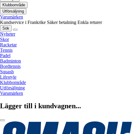
Klubbområde
Utförsäljning
Varumärken
Kundservice i Frankrike
Säker betalning
Enkla returer
Sök
Nyheter
Skor
Racketar
Tennis
Padel
Badminton
Bordtennis
Squash
Lifestyle
Klubbområde
Utförsäljning
Varumärken
Lägger till i kundvagnen...