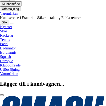
Klubbområde
Utförsäljning
Varumärken
Kundservice i Frankrike
Säker betalning
Enkla returer
Sök
Nyheter
Skor
Racketar
Tennis
Padel
Badminton
Bordtennis
Squash
Lifestyle
Klubbområde
Utförsäljning
Varumärken
Lägger till i kundvagnen...