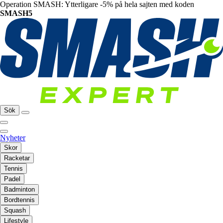
Operation SMASH: Ytterligare -5% på hela sajten med koden
SMASH5
Sök
Nyheter
Skor
Racketar
Tennis
Padel
Badminton
Bordtennis
Squash
Lifestyle