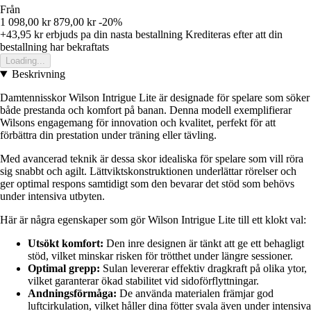
Från
1 098,00 kr
879,00 kr
-20%
+43,95 kr
erbjuds pa din nasta bestallning
Krediteras efter att din
bestallning har bekraftats
Loading...
Beskrivning
Damtennisskor Wilson Intrigue Lite är designade för spelare som söker
både prestanda och komfort på banan. Denna modell exemplifierar
Wilsons engagemang för innovation och kvalitet, perfekt för att
förbättra din prestation under träning eller tävling.
Med avancerad teknik är dessa skor idealiska för spelare som vill röra
sig snabbt och agilt. Lättviktskonstruktionen underlättar rörelser och
ger optimal respons samtidigt som den bevarar det stöd som behövs
under intensiva utbyten.
Här är några egenskaper som gör Wilson Intrigue Lite till ett klokt val:
Utsökt komfort:
Den inre designen är tänkt att ge ett behagligt
stöd, vilket minskar risken för trötthet under längre sessioner.
Optimal grepp:
Sulan levererar effektiv dragkraft på olika ytor,
vilket garanterar ökad stabilitet vid sidoförflyttningar.
Andningsförmåga:
De använda materialen främjar god
luftcirkulation, vilket håller dina fötter svala även under intensiva