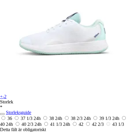
+-2
Storlek
*
Storleksguide
36
37 1/3
24h
38
24h
38 2/3
24h
39 1/3
24h
40
24h
40 2/3
24h
41 1/3
24h
42
42 2/3
43 1/3
Detta fält är obligatoriskt