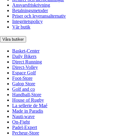
Ansvarsfriskrivning
Betalningsmetoder
Priser och leveransalternativ
Integritetspolicy
Vår butik
Våra butiker
Basket-Center
Daily Bikers
Direct Running
Direct-Volley
Espace Golf
Foot-Store
Galop Store
Golf and co
Handball-Store
House of Rugby
La sellerie de Maé
Made in Paradis
Nauti-wave
On-Fight
Padel-Expert
Pecheur-Store