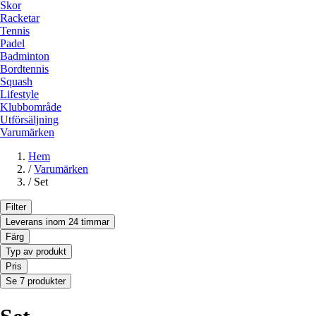
Skor
Racketar
Tennis
Padel
Badminton
Bordtennis
Squash
Lifestyle
Klubbområde
Utförsäljning
Varumärken
Hem
/
Varumärken
/
Set
Filter
Leverans inom 24 timmar
Färg
Typ av produkt
Pris
Se 7 produkter