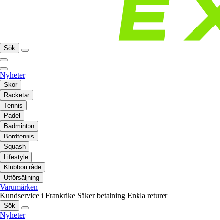
Sök
Nyheter
Skor
Racketar
Tennis
Padel
Badminton
Bordtennis
Squash
Lifestyle
Klubbområde
Utförsäljning
Varumärken
Kundservice i Frankrike
Säker betalning
Enkla returer
Sök
Nyheter