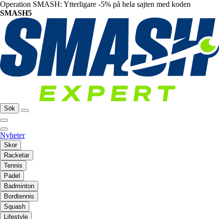
Operation SMASH: Ytterligare -5% på hela sajten med koden
SMASH5
Sök
Nyheter
Skor
Racketar
Tennis
Padel
Badminton
Bordtennis
Squash
Lifestyle