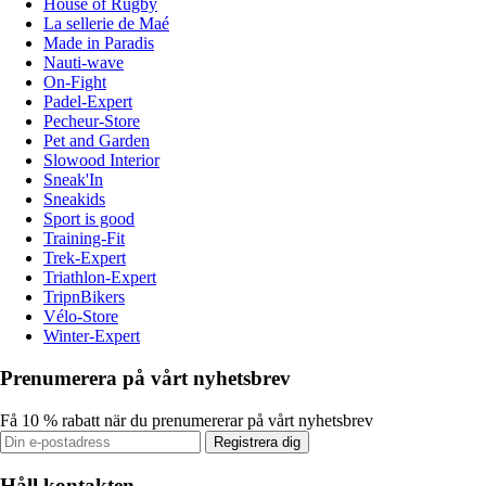
House of Rugby
La sellerie de Maé
Made in Paradis
Nauti-wave
On-Fight
Padel-Expert
Pecheur-Store
Pet and Garden
Slowood Interior
Sneak'In
Sneakids
Sport is good
Training-Fit
Trek-Expert
Triathlon-Expert
TripnBikers
Vélo-Store
Winter-Expert
Prenumerera på vårt nyhetsbrev
Få 10 % rabatt när du prenumererar på vårt nyhetsbrev
Registrera dig
Håll kontakten