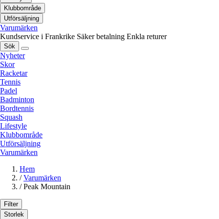
Klubbområde
Utförsäljning
Varumärken
Kundservice i Frankrike
Säker betalning
Enkla returer
Sök
Nyheter
Skor
Racketar
Tennis
Padel
Badminton
Bordtennis
Squash
Lifestyle
Klubbområde
Utförsäljning
Varumärken
Hem
/
Varumärken
/
Peak Mountain
Filter
Storlek