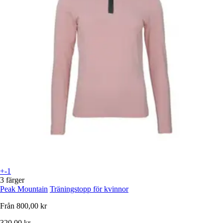
+-1
3 färger
Peak Mountain
Träningstopp för kvinnor
Från
800,00 kr
320,00 kr