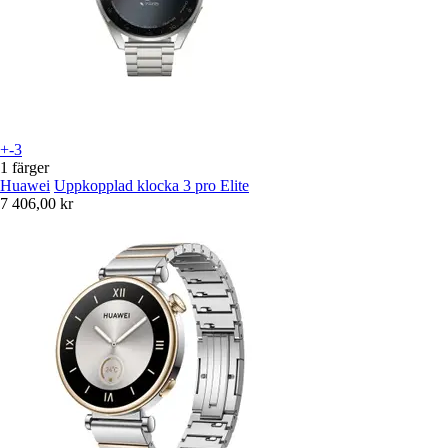
+-3
1 färger
Huawei
Uppkopplad klocka 3 pro Elite
7 406,00 kr