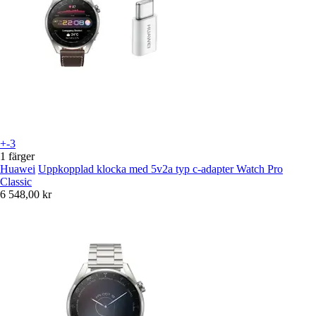
+-3
1 färger
Huawei
Uppkopplad klocka med 5v2a typ c-adapter Watch Pro
Classic
6 548,00 kr