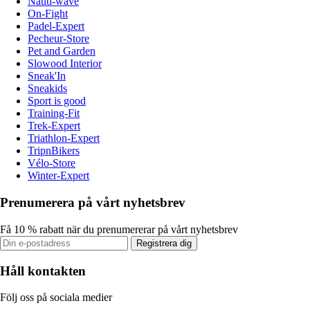
Nauti-wave
On-Fight
Padel-Expert
Pecheur-Store
Pet and Garden
Slowood Interior
Sneak'In
Sneakids
Sport is good
Training-Fit
Trek-Expert
Triathlon-Expert
TripnBikers
Vélo-Store
Winter-Expert
Prenumerera på vårt nyhetsbrev
Få 10 % rabatt när du prenumererar på vårt nyhetsbrev
Registrera dig
Håll kontakten
Följ oss på sociala medier