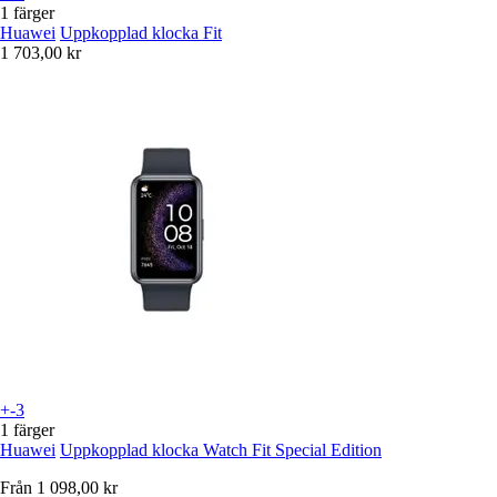
1 färger
Huawei
Uppkopplad klocka Fit
1 703,00 kr
+-3
1 färger
Huawei
Uppkopplad klocka Watch Fit Special Edition
Från
1 098,00 kr