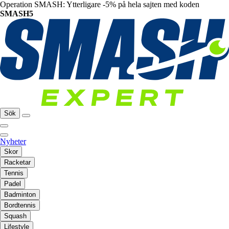
Operation SMASH: Ytterligare -5% på hela sajten med koden
SMASH5
Sök
Nyheter
Skor
Racketar
Tennis
Padel
Badminton
Bordtennis
Squash
Lifestyle