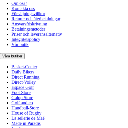
Om oss?
Kontakta oss
Försäljningsvillkor
Returer och återbetalningar
Ansvarsfriskrivning
Betalningsmetoder
Priser och leveransalternativ
Integritetspolicy
Vår butik
Våra butiker
Basket-Center
Daily Bikers
Direct Running
Direct-Volley
Espace Golf
Foot-Store
Galop Store
Golf and co
Handball-Store
House of Rugby
La sellerie de Maé
Made in Paradis