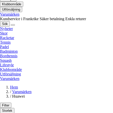
Klubbområde
Utförsäljning
Varumärken
Kundservice i Frankrike
Säker betalning
Enkla returer
Sök
Nyheter
Skor
Racketar
Tennis
Padel
Badminton
Bordtennis
Squash
Lifestyle
Klubbområde
Utförsäljning
Varumärken
Hem
/
Varumärken
/
Huawei
Filter
Storlek