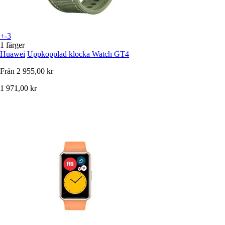
+-3
1 färger
Huawei
Uppkopplad klocka Watch GT4
Från
2 955,00 kr
1 971,00 kr