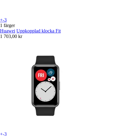
+-3
1 färger
Huawei
Uppkopplad klocka Fit
1 703,00 kr
+-3