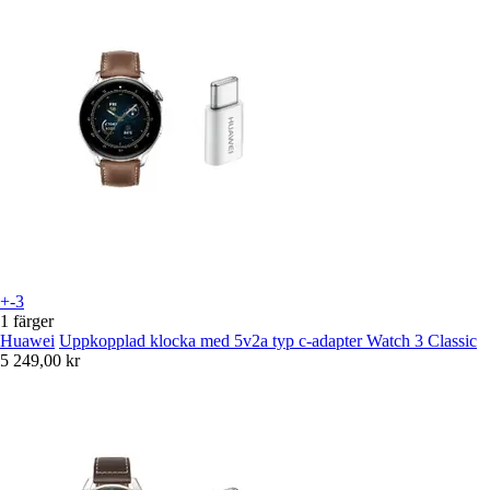
+-3
1 färger
Huawei
Uppkopplad klocka med 5v2a typ c-adapter Watch 3 Classic
5 249,00 kr