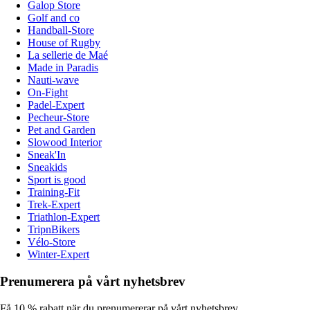
Galop Store
Golf and co
Handball-Store
House of Rugby
La sellerie de Maé
Made in Paradis
Nauti-wave
On-Fight
Padel-Expert
Pecheur-Store
Pet and Garden
Slowood Interior
Sneak'In
Sneakids
Sport is good
Training-Fit
Trek-Expert
Triathlon-Expert
TripnBikers
Vélo-Store
Winter-Expert
Prenumerera på vårt nyhetsbrev
Få 10 % rabatt när du prenumererar på vårt nyhetsbrev