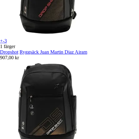
+-3
1 färger
Dropshot
Ryggsäck Juan Martin Diaz Airam
907,00 kr