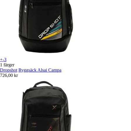
+-3
1 färger
Dropshot
Ryggsäck Alsai Campa
726,00 kr