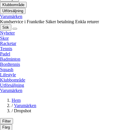
Klubbområde
Utförsäljning
Varumärken
Kundservice i Frankrike
Säker betalning
Enkla returer
Sök
Nyheter
Skor
Racketar
Tennis
Padel
Badminton
Bordtennis
Squash
Lifestyle
Klubbområde
Utförsäljning
Varumärken
Hem
/
Varumärken
/
Dropshot
Filter
Färg