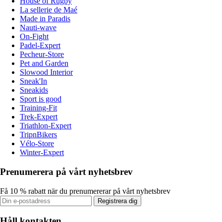
House of Rugby
La sellerie de Maé
Made in Paradis
Nauti-wave
On-Fight
Padel-Expert
Pecheur-Store
Pet and Garden
Slowood Interior
Sneak'In
Sneakids
Sport is good
Training-Fit
Trek-Expert
Triathlon-Expert
TripnBikers
Vélo-Store
Winter-Expert
Prenumerera på vårt nyhetsbrev
Få 10 % rabatt när du prenumererar på vårt nyhetsbrev
Registrera dig
Håll kontakten