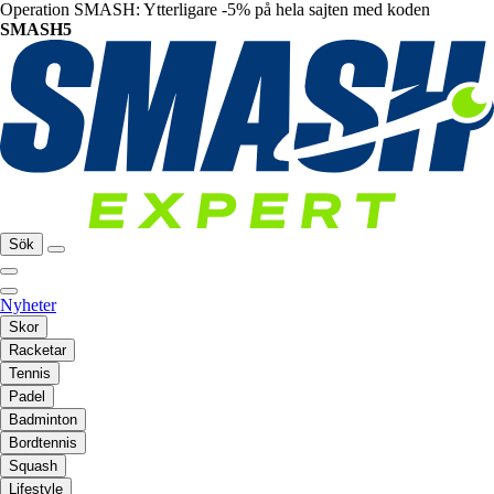
Operation SMASH: Ytterligare -5% på hela sajten med koden
SMASH5
Sök
Nyheter
Skor
Racketar
Tennis
Padel
Badminton
Bordtennis
Squash
Lifestyle