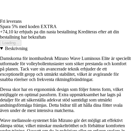
Fri leverans
Spara 5%
med koden
EXTRA
+74,10 kr
erbjuds pa din nasta bestallning
Krediteras efter att din
bestallning har bekraftats
Loading...
Beskrivning
Damskorna för inomhusbruk Mizuno Wave Luminous Elite är speciellt
utformade för volleybollentusiaster som söker prestanda och komfort
på planen. Tack vare sin avancerade teknik erbjuder de ett
exceptionellt grepp och utmärkt stabilitet, vilket är avgörande för
snabba rörelser och frekventa riktningförändringar.
Dessa skor har en ergonomisk design som följer fotens form, vilket
möjliggör en optimal passform. Extra uppmärksamhet har lagts på
detaljer för att säkerställa adekvat stöd samtidigt som utmärkt
andningsförmåga främjas. Detta bidrar till att hålla dina fötter svala
även under de mest intensiva matcherna.
Wave mellansole-systemet från Mizuno gör det möjligt att effektivt
dämpa stötar, vilket minskar muskeltrötthet och förbättrar komforten
under träning. Oavsett om du är nybörjare eller en erfaren spelare är