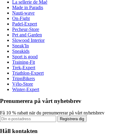
La sellerie de Maé
Made in Paradis
Nauti-wave
On-Fight
Padel-Expert
Pecheur-Store
Pet and Garden
Slowood Interior
Sneak'In
Sneakids
Sport is good
Training-Fit
Trek-Expert
Triathlon-Expert
TripnBikers
Vélo-Store
Winter-Expert
Prenumerera på vårt nyhetsbrev
Få 10 % rabatt när du prenumererar på vårt nyhetsbrev
Registrera dig
Håll kontakten