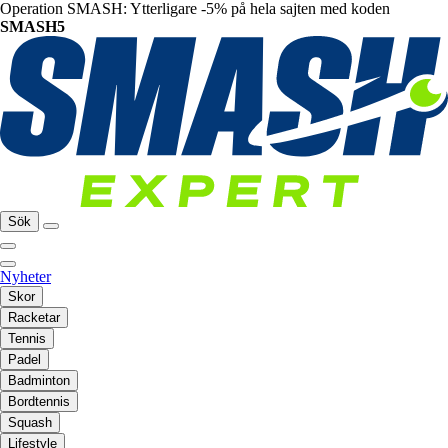
Operation SMASH: Ytterligare -5% på hela sajten med koden
SMASH5
Sök
Nyheter
Skor
Racketar
Tennis
Padel
Badminton
Bordtennis
Squash
Lifestyle