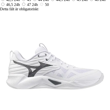
46,5
24h
47
24h
50
Detta fält är obligatoriskt