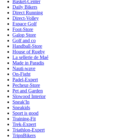
Basket-Center
Daily Bikers
Direct Running
Direct-Volley
Espace Golf
Foot-Store
Galop Store
Golf and co
Handball-Store
House of Rugby
La sellerie de Maé
Made in Paradis
Nauti-wave
On-Fight
Padel-Expert
Pecheur-Store
Pet and Garden
Slowood Interior
Sneak'In
Sneakids
Sport is good
Training-Fit
Trek-Expert
Triathlon-Expert
TripnBikers