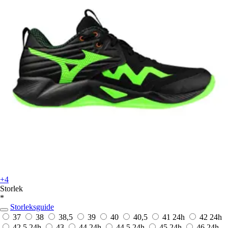
+4
Storlek
*
Storleksguide
37
38
38,5
39
40
40,5
41
24h
42
24h
42,5
24h
43
44
24h
44,5
24h
45
24h
46
24h