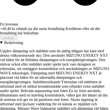
Fri leverans
+49,40 kr
erbjuds pa din nasta bestallning
Krediteras efter att din
bestallning har bekraftats
Loading...
Beskrivning
Upplev dämpning och stabilitet som du aldrig tidigare har känt med
denna välkonstruerade sko. Den använder MIZUNO ENERZY NXT
vid hälen för att förbättra dämpningen och energiåtergivningen. Den
strävar också efter stabilitet under spelet tack vare designen av
yttersulan, sin outriggers konstruktion och användningen av MIZUNO
WAVE-teknologin. Dämpning med MIZUNO ENERZY NXT är
placerad vid hälen för att säkerställa dämpningen och
energiåtergivningen. Stabilitetssökande Yttersulan vid mittfoten är
utformad med ett utökat kontaktområde som erbjuder extra stabilitet
under spelet. Bekväm anpassning runt foten En ny form används,
tillsammans med en halvhög konstruktion, vilket gör det lättare att dra
åt snörena och ger en tät passform runt foten. Skons öppning är
utformad med tjockare vaddering för en känsla av mjukhet och
dämpning. Mizuno Wave balanserar stabilitet och dämpning vid hälen.