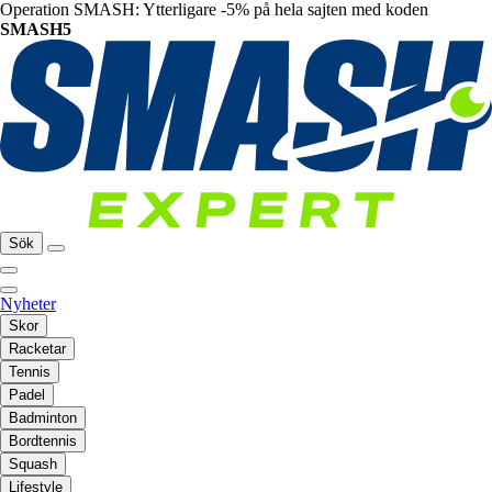
Operation SMASH: Ytterligare -5% på hela sajten med koden
SMASH5
Sök
Nyheter
Skor
Racketar
Tennis
Padel
Badminton
Bordtennis
Squash
Lifestyle