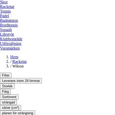
Skor
Racketar
Tennis
Padel
Badminton
Bordtennis
Squash
Lifestyle
Klubbområde
Utförsäljning
Varumärken
Hem
/
Racketar
/
Wilson
Filter
Leverans inom 24 timmar
Storlek
Färg
Sortiment
strängad
siktet (cm²)
planen för strängning