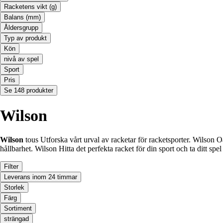
Racketens vikt (g)
Balans (mm)
Åldersgrupp
Typ av produkt
Kön
nivå av spel
Sport
Pris
Se 148 produkter
Wilson
Wilson
tous Utforska vårt urval av racketar för racketsporter. Wilson O
hållbarhet. Wilson Hitta det perfekta racket för din sport och ta ditt spel 
Filter
Leverans inom 24 timmar
Storlek
Färg
Sortiment
strängad