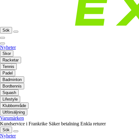
Sök
Nyheter
Skor
Racketar
Tennis
Padel
Badminton
Bordtennis
Squash
Lifestyle
Klubbområde
Utförsäljning
Varumärken
Kundservice i Frankrike
Säker betalning
Enkla returer
Sök
Nyheter