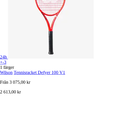
24h
+-3
1 färger
Wilson
Tennisracket Defyer 100 V1
Från
3 075,00 kr
2 613,00 kr