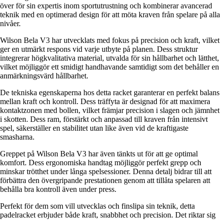
över för sin expertis inom sportutrustning och kombinerar avancerad
teknik med en optimerad design för att möta kraven från spelare på alla
nivåer.
Wilson Bela V3 har utvecklats med fokus på precision och kraft, vilket
ger en utmärkt respons vid varje utbyte på planen. Dess struktur
integrerar högkvalitativa material, utvalda för sin hållbarhet och lätthet,
vilket möjliggör ett smidigt handhavande samtidigt som det behåller en
anmärkningsvärd hållbarhet.
De tekniska egenskaperna hos detta racket garanterar en perfekt balans
mellan kraft och kontroll. Dess träffyta är designad för att maximera
kontaktzonen med bollen, vilket främjar precision i slagen och jämnhet
i skotten. Dess ram, förstärkt och anpassad till kraven från intensivt
spel, säkerställer en stabilitet utan like även vid de kraftigaste
smasharna.
Greppet på Wilson Bela V3 har även tänkts ut för att ge optimal
komfort. Dess ergonomiska handtag möjliggör perfekt grepp och
minskar trötthet under långa spelsessioner. Denna detalj bidrar till att
förbättra den övergripande prestationen genom att tillåta spelaren att
behålla bra kontroll även under press.
Perfekt för dem som vill utvecklas och finslipa sin teknik, detta
padelracket erbjuder både kraft, snabbhet och precision. Det riktar sig