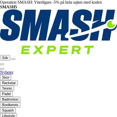
Operation SMASH: Ytterligare -5% på hela sajten med koden
SMASH5
Sök
Nyheter
Skor
Racketar
Tennis
Padel
Badminton
Bordtennis
Squash
Lifestyle