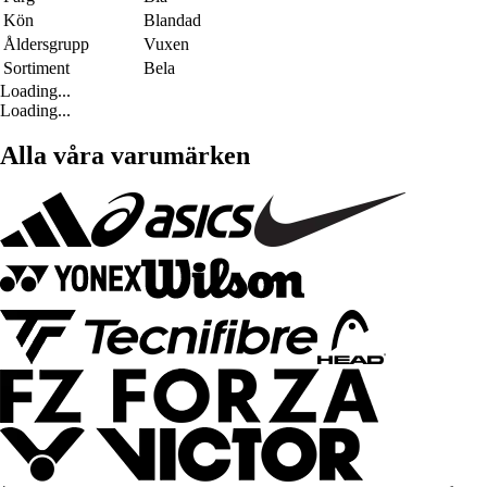
Kön
Blandad
Åldersgrupp
Vuxen
Sortiment
Bela
Loading...
Loading...
Alla våra varumärken