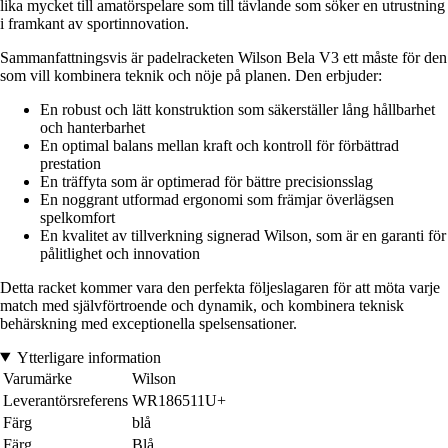
lika mycket till amatörspelare som till tävlande som söker en utrustning
i framkant av sportinnovation.
Sammanfattningsvis är padelracketen Wilson Bela V3 ett måste för den
som vill kombinera teknik och nöje på planen. Den erbjuder:
En robust och lätt konstruktion som säkerställer lång hållbarhet
och hanterbarhet
En optimal balans mellan kraft och kontroll för förbättrad
prestation
En träffyta som är optimerad för bättre precisionsslag
En noggrant utformad ergonomi som främjar överlägsen
spelkomfort
En kvalitet av tillverkning signerad Wilson, som är en garanti för
pålitlighet och innovation
Detta racket kommer vara den perfekta följeslagaren för att möta varje
match med självförtroende och dynamik, och kombinera teknisk
behärskning med exceptionella spelsensationer.
Ytterligare information
Varumärke
Wilson
Leverantörsreferens
WR186511U+
Färg
blå
Färg
Blå