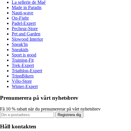
La sellerie de Maé
Made in Paradis
Nauti-wave
On-Fight
Padel-Expert
Pecheur-Store
Pet and Garden
Slowood Interior
Sneak'In
Sneakids
Sport is good
Training-Fit
Trek-Expert
Triathlon-Expert
TripnBikers
Vélo-Store
Winter-Expert
Prenumerera på vårt nyhetsbrev
Få 10 % rabatt när du prenumererar på vårt nyhetsbrev
Registrera dig
Håll kontakten