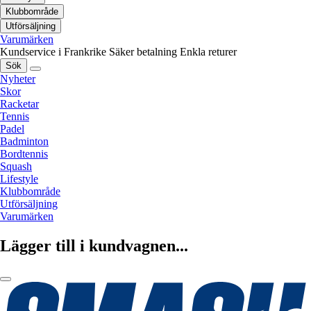
Klubbområde
Utförsäljning
Varumärken
Kundservice i Frankrike
Säker betalning
Enkla returer
Sök
Nyheter
Skor
Racketar
Tennis
Padel
Badminton
Bordtennis
Squash
Lifestyle
Klubbområde
Utförsäljning
Varumärken
Lägger till i kundvagnen...