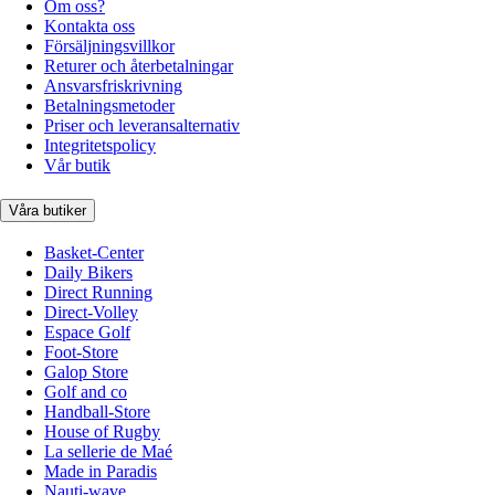
Om oss?
Kontakta oss
Försäljningsvillkor
Returer och återbetalningar
Ansvarsfriskrivning
Betalningsmetoder
Priser och leveransalternativ
Integritetspolicy
Vår butik
Våra butiker
Basket-Center
Daily Bikers
Direct Running
Direct-Volley
Espace Golf
Foot-Store
Galop Store
Golf and co
Handball-Store
House of Rugby
La sellerie de Maé
Made in Paradis
Nauti-wave