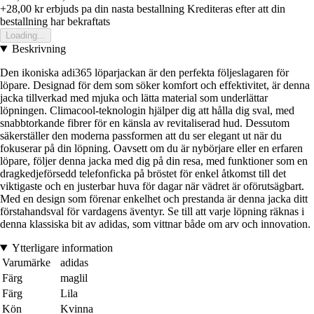
+28,00 kr
erbjuds pa din nasta bestallning
Krediteras efter att din
bestallning har bekraftats
Loading...
Beskrivning
Den ikoniska adi365 löparjackan är den perfekta följeslagaren för
löpare. Designad för dem som söker komfort och effektivitet, är denna
jacka tillverkad med mjuka och lätta material som underlättar
löpningen. Climacool-teknologin hjälper dig att hålla dig sval, med
snabbtorkande fibrer för en känsla av revitaliserad hud. Dessutom
säkerställer den moderna passformen att du ser elegant ut när du
fokuserar på din löpning. Oavsett om du är nybörjare eller en erfaren
löpare, följer denna jacka med dig på din resa, med funktioner som en
dragkedjeförsedd telefonficka på bröstet för enkel åtkomst till det
viktigaste och en justerbar huva för dagar när vädret är oförutsägbart.
Med en design som förenar enkelhet och prestanda är denna jacka ditt
förstahandsval för vardagens äventyr. Se till att varje löpning räknas i
denna klassiska bit av adidas, som vittnar både om arv och innovation.
Ytterligare information
Varumärke
adidas
Färg
maglil
Färg
Lila
Kön
Kvinna