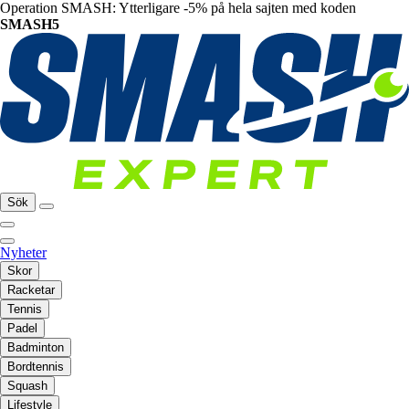
Operation SMASH: Ytterligare -5% på hela sajten med koden
SMASH5
Sök
Nyheter
Skor
Racketar
Tennis
Padel
Badminton
Bordtennis
Squash
Lifestyle