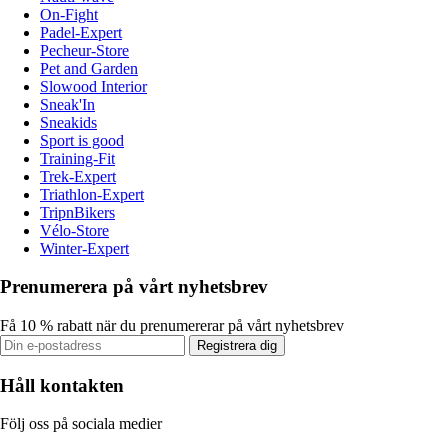
On-Fight
Padel-Expert
Pecheur-Store
Pet and Garden
Slowood Interior
Sneak'In
Sneakids
Sport is good
Training-Fit
Trek-Expert
Triathlon-Expert
TripnBikers
Vélo-Store
Winter-Expert
Prenumerera på vårt nyhetsbrev
Få 10 % rabatt när du prenumererar på vårt nyhetsbrev
Registrera dig
Håll kontakten
Följ oss på sociala medier