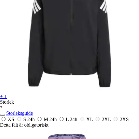
+-1
Storlek
*
Storleksguide
XS
S
24h
M
24h
L
24h
XL
2XL
2XS
Detta fält är obligatoriskt