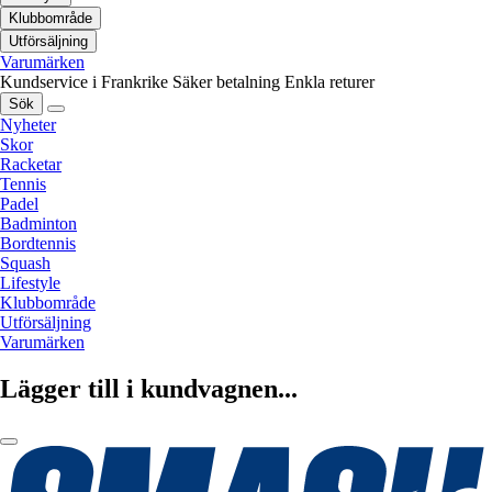
Klubbområde
Utförsäljning
Varumärken
Kundservice i Frankrike
Säker betalning
Enkla returer
Sök
Nyheter
Skor
Racketar
Tennis
Padel
Badminton
Bordtennis
Squash
Lifestyle
Klubbområde
Utförsäljning
Varumärken
Lägger till i kundvagnen...