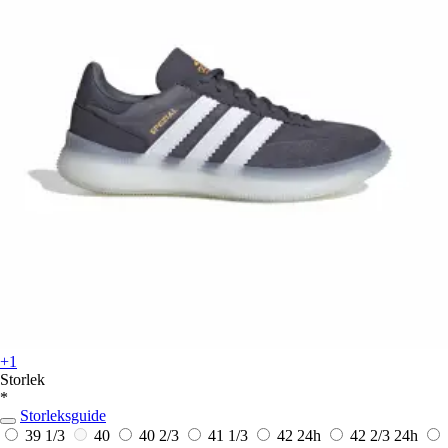
+1
Storlek
*
Storleksguide
39 1/3
40
40 2/3
41 1/3
42
24h
42 2/3
24h