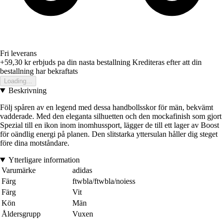
Fri leverans
+59,30 kr
erbjuds pa din nasta bestallning
Krediteras efter att din
bestallning har bekraftats
Loading...
Beskrivning
Följ spåren av en legend med dessa handbollsskor för män, bekvämt
vadderade. Med den eleganta silhuetten och den mockafinish som gjort
Spezial till en ikon inom inomhussport, lägger de till ett lager av Boost
för oändlig energi på planen. Den slitstarka yttersulan håller dig steget
före dina motståndare.
Ytterligare information
Varumärke
adidas
Färg
ftwbla/ftwbla/noiess
Färg
Vit
Kön
Män
Åldersgrupp
Vuxen