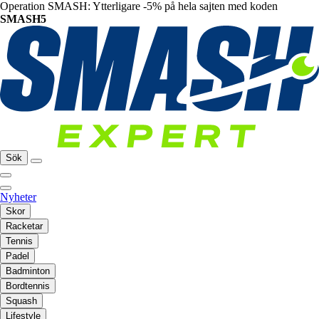
Operation SMASH: Ytterligare -5% på hela sajten med koden
SMASH5
Sök
Nyheter
Skor
Racketar
Tennis
Padel
Badminton
Bordtennis
Squash
Lifestyle