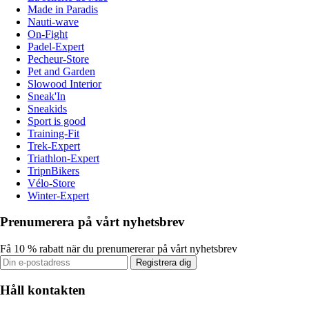
Made in Paradis
Nauti-wave
On-Fight
Padel-Expert
Pecheur-Store
Pet and Garden
Slowood Interior
Sneak'In
Sneakids
Sport is good
Training-Fit
Trek-Expert
Triathlon-Expert
TripnBikers
Vélo-Store
Winter-Expert
Prenumerera på vårt nyhetsbrev
Få 10 % rabatt när du prenumererar på vårt nyhetsbrev
Registrera dig
Håll kontakten