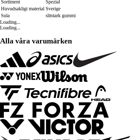
Sortiment
Spezial
Huvudsakligt material
Sverige
Sula
slitstark gummi
Loading...
Loading...
Alla våra varumärken