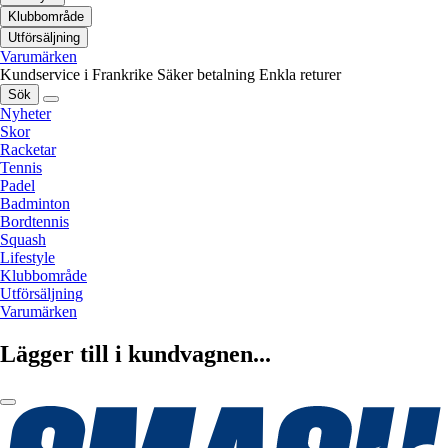
Klubbområde
Utförsäljning
Varumärken
Kundservice i Frankrike
Säker betalning
Enkla returer
Sök
Nyheter
Skor
Racketar
Tennis
Padel
Badminton
Bordtennis
Squash
Lifestyle
Klubbområde
Utförsäljning
Varumärken
Lägger till i kundvagnen...