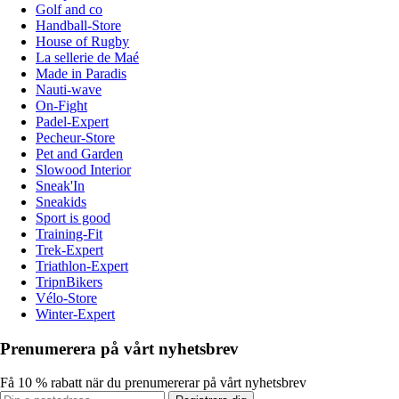
Golf and co
Handball-Store
House of Rugby
La sellerie de Maé
Made in Paradis
Nauti-wave
On-Fight
Padel-Expert
Pecheur-Store
Pet and Garden
Slowood Interior
Sneak'In
Sneakids
Sport is good
Training-Fit
Trek-Expert
Triathlon-Expert
TripnBikers
Vélo-Store
Winter-Expert
Prenumerera på vårt nyhetsbrev
Få 10 % rabatt när du prenumererar på vårt nyhetsbrev