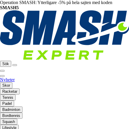
Operation SMASH: Ytterligare -5% på hela sajten med koden
SMASH5
Sök
Nyheter
Skor
Racketar
Tennis
Padel
Badminton
Bordtennis
Squash
Lifestyle