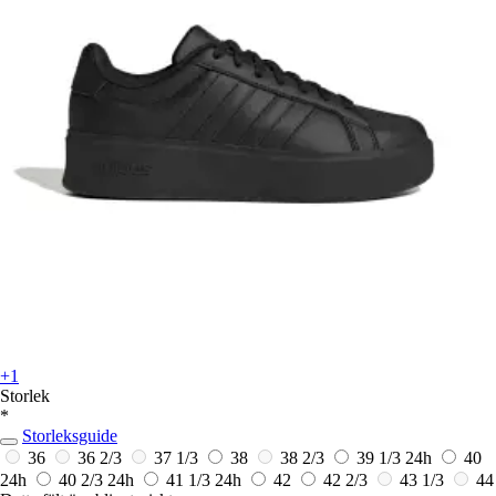
+1
Storlek
*
Storleksguide
36
36 2/3
37 1/3
38
38 2/3
39 1/3
24h
40
24h
40 2/3
24h
41 1/3
24h
42
42 2/3
43 1/3
44