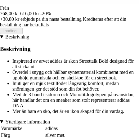
Från
768,00 kr
616,00 kr
-20%
+30,80 kr
erbjuds pa din nasta bestallning
Krediteras efter att din
bestallning har bekraftats
Loading...
Beskrivning
Beskrivning
Inspirerad av arvet adidas är skon Streettalk Bold designad för
att sticka ut.
Överdel i snygg och hållbar syntetmaterial kombinerat med en
upphöjd gummisula och en shell-toe för en streetlook.
Inuti ger en mjuk textilfoder långvarig komfort, medan
snörningen ger det stöd som din fot behöver.
Med de 3 band i sidorna och Monofit-logotypen på ovansidan,
här handlar det om en sneaker som stolt representerar adidas
DNA.
Mer än bara en sko, det är en ikon skapad för din vardag.
Ytterligare information
Varumärke
adidas
Färg
silver met.