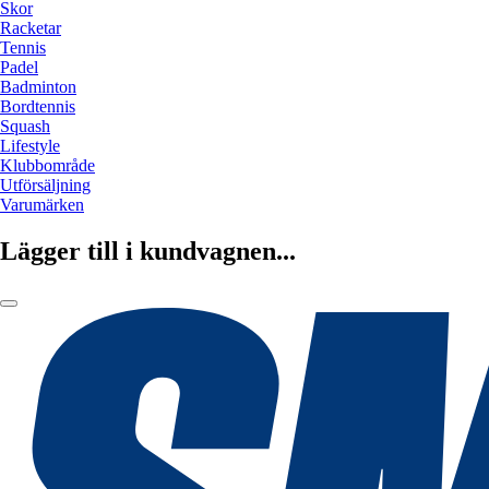
Skor
Racketar
Tennis
Padel
Badminton
Bordtennis
Squash
Lifestyle
Klubbområde
Utförsäljning
Varumärken
Lägger till i kundvagnen...