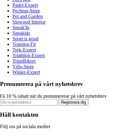
Padel-Expert
Pecheur-Store
Pet and Garden
Slowood Interior
Sneak'In
Sneakids
Sport is good
Training-Fit
Trek-Expert
Triathlon-Expert
TripnBikers
Vélo-Store
Winter-Expert
Prenumerera på vårt nyhetsbrev
Få 10 % rabatt när du prenumererar på vårt nyhetsbrev
Registrera dig
Håll kontakten
Följ oss på sociala medier