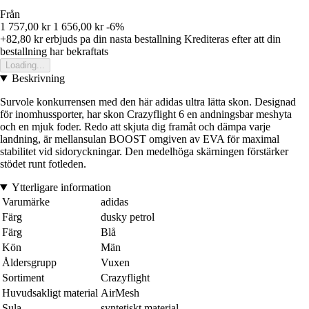
Från
1 757,00 kr
1 656,00 kr
-6%
+82,80 kr
erbjuds pa din nasta bestallning
Krediteras efter att din
bestallning har bekraftats
Loading...
Beskrivning
Survole konkurrensen med den här adidas ultra lätta skon. Designad
för inomhussporter, har skon Crazyflight 6 en andningsbar meshyta
och en mjuk foder. Redo att skjuta dig framåt och dämpa varje
landning, är mellansulan BOOST omgiven av EVA för maximal
stabilitet vid sidoryckningar. Den medelhöga skärningen förstärker
stödet runt fotleden.
Ytterligare information
Varumärke
adidas
Färg
dusky petrol
Färg
Blå
Kön
Män
Åldersgrupp
Vuxen
Sortiment
Crazyflight
Huvudsakligt material
AirMesh
Sula
syntetiskt material