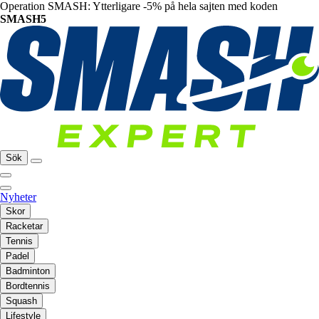
Operation SMASH: Ytterligare -5% på hela sajten med koden
SMASH5
Sök
Nyheter
Skor
Racketar
Tennis
Padel
Badminton
Bordtennis
Squash
Lifestyle