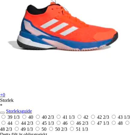
+0
Storlek
*
Storleksguide
39 1/3
40
40 2/3
41 1/3
42
42 2/3
43 1/3
44
44 2/3
45 1/3
46
46 2/3
47 1/3
48
48 2/3
49 1/3
50
50 2/3
51 1/3
Detta fält är obligatoriskt