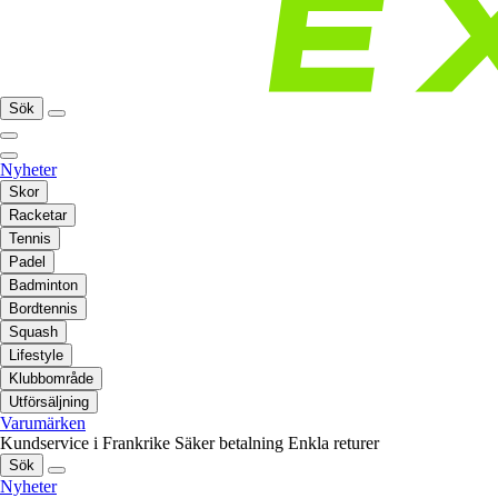
Sök
Nyheter
Skor
Racketar
Tennis
Padel
Badminton
Bordtennis
Squash
Lifestyle
Klubbområde
Utförsäljning
Varumärken
Kundservice i Frankrike
Säker betalning
Enkla returer
Sök
Nyheter