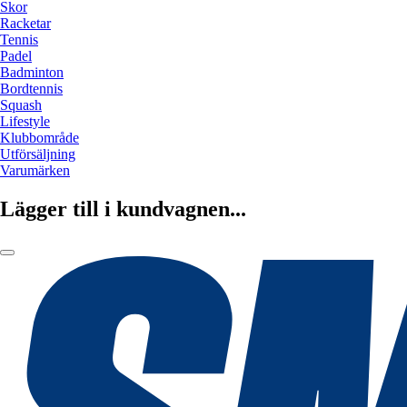
Skor
Racketar
Tennis
Padel
Badminton
Bordtennis
Squash
Lifestyle
Klubbområde
Utförsäljning
Varumärken
Lägger till i kundvagnen...