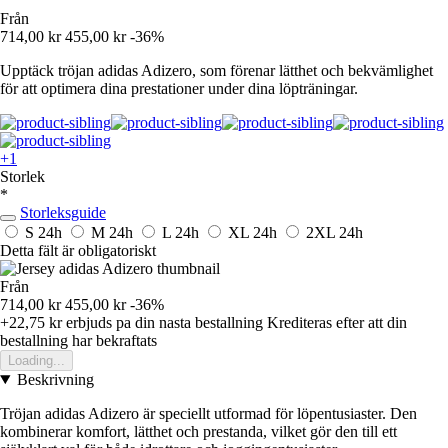
Från
714,00 kr
455,00 kr
-36%
Upptäck tröjan adidas Adizero, som förenar lätthet och bekvämlighet
för att optimera dina prestationer under dina löpträningar.
+1
Storlek
*
Storleksguide
S
24h
M
24h
L
24h
XL
24h
2XL
24h
Detta fält är obligatoriskt
Från
714,00 kr
455,00 kr
-36%
+22,75 kr
erbjuds pa din nasta bestallning
Krediteras efter att din
bestallning har bekraftats
Loading...
Beskrivning
Tröjan adidas Adizero är speciellt utformad för löpentusiaster. Den
kombinerar komfort, lätthet och prestanda, vilket gör den till ett