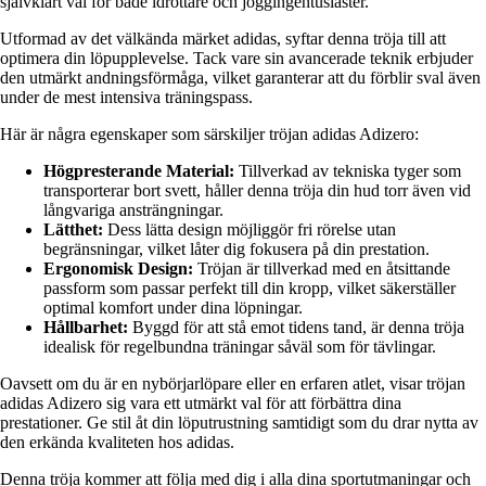
självklart val för både idrottare och joggingentusiaster.
Utformad av det välkända märket adidas, syftar denna tröja till att
optimera din löpupplevelse. Tack vare sin avancerade teknik erbjuder
den utmärkt andningsförmåga, vilket garanterar att du förblir sval även
under de mest intensiva träningspass.
Här är några egenskaper som särskiljer tröjan adidas Adizero:
Högpresterande Material:
Tillverkad av tekniska tyger som
transporterar bort svett, håller denna tröja din hud torr även vid
långvariga ansträngningar.
Lätthet:
Dess lätta design möjliggör fri rörelse utan
begränsningar, vilket låter dig fokusera på din prestation.
Ergonomisk Design:
Tröjan är tillverkad med en åtsittande
passform som passar perfekt till din kropp, vilket säkerställer
optimal komfort under dina löpningar.
Hållbarhet:
Byggd för att stå emot tidens tand, är denna tröja
idealisk för regelbundna träningar såväl som för tävlingar.
Oavsett om du är en nybörjarlöpare eller en erfaren atlet, visar tröjan
adidas Adizero sig vara ett utmärkt val för att förbättra dina
prestationer. Ge stil åt din löputrustning samtidigt som du drar nytta av
den erkända kvaliteten hos adidas.
Denna tröja kommer att följa med dig i alla dina sportutmaningar och