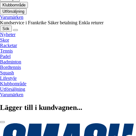
Klubbområde
Utförsäljning
Varumärken
Kundservice i Frankrike
Säker betalning
Enkla returer
Sök
Nyheter
Skor
Racketar
Tennis
Padel
Badminton
Bordtennis
Squash
Lifestyle
Klubbområde
Utförsäljning
Varumärken
Lägger till i kundvagnen...