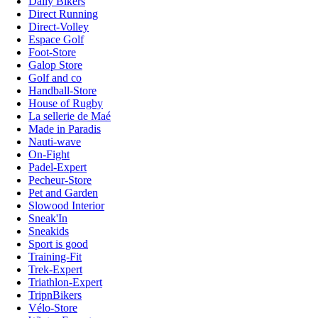
Daily Bikers
Direct Running
Direct-Volley
Espace Golf
Foot-Store
Galop Store
Golf and co
Handball-Store
House of Rugby
La sellerie de Maé
Made in Paradis
Nauti-wave
On-Fight
Padel-Expert
Pecheur-Store
Pet and Garden
Slowood Interior
Sneak'In
Sneakids
Sport is good
Training-Fit
Trek-Expert
Triathlon-Expert
TripnBikers
Vélo-Store