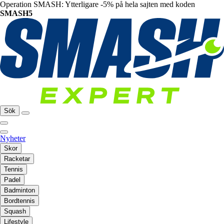
Operation SMASH: Ytterligare -5% på hela sajten med koden
SMASH5
Sök
Nyheter
Skor
Racketar
Tennis
Padel
Badminton
Bordtennis
Squash
Lifestyle