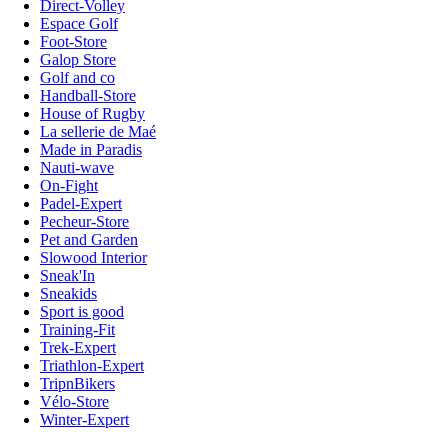
Direct-Volley
Espace Golf
Foot-Store
Galop Store
Golf and co
Handball-Store
House of Rugby
La sellerie de Maé
Made in Paradis
Nauti-wave
On-Fight
Padel-Expert
Pecheur-Store
Pet and Garden
Slowood Interior
Sneak'In
Sneakids
Sport is good
Training-Fit
Trek-Expert
Triathlon-Expert
TripnBikers
Vélo-Store
Winter-Expert