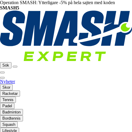
Operation SMASH: Ytterligare -5% på hela sajten med koden
SMASH5
Sök
Nyheter
Skor
Racketar
Tennis
Padel
Badminton
Bordtennis
Squash
Lifestyle