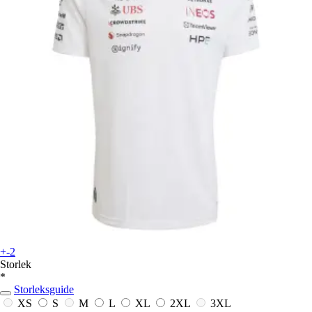
+-2
Storlek
*
Storleksguide
XS
S
M
L
XL
2XL
3XL