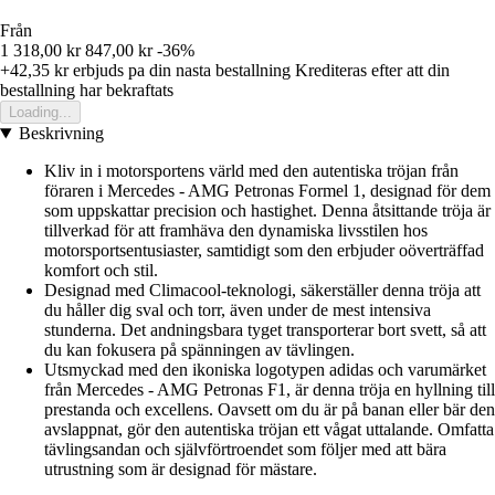
Från
1 318,00 kr
847,00 kr
-36%
+42,35 kr
erbjuds pa din nasta bestallning
Krediteras efter att din
bestallning har bekraftats
Loading...
Beskrivning
Kliv in i motorsportens värld med den autentiska tröjan från
föraren i Mercedes - AMG Petronas Formel 1, designad för dem
som uppskattar precision och hastighet. Denna åtsittande tröja är
tillverkad för att framhäva den dynamiska livsstilen hos
motorsportsentusiaster, samtidigt som den erbjuder oöverträffad
komfort och stil.
Designad med Climacool-teknologi, säkerställer denna tröja att
du håller dig sval och torr, även under de mest intensiva
stunderna. Det andningsbara tyget transporterar bort svett, så att
du kan fokusera på spänningen av tävlingen.
Utsmyckad med den ikoniska logotypen adidas och varumärket
från Mercedes - AMG Petronas F1, är denna tröja en hyllning till
prestanda och excellens. Oavsett om du är på banan eller bär den
avslappnat, gör den autentiska tröjan ett vågat uttalande. Omfatta
tävlingsandan och självförtroendet som följer med att bära
utrustning som är designad för mästare.