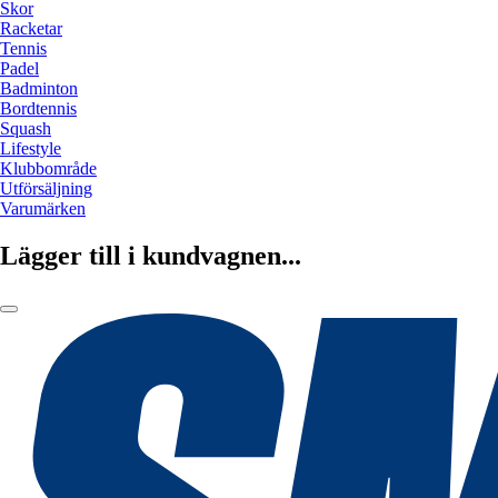
Skor
Racketar
Tennis
Padel
Badminton
Bordtennis
Squash
Lifestyle
Klubbområde
Utförsäljning
Varumärken
Lägger till i kundvagnen...