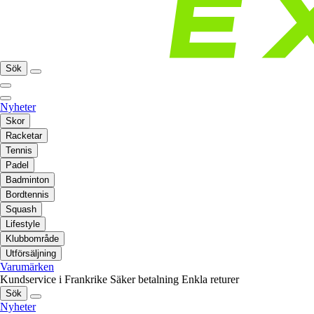
Sök
Nyheter
Skor
Racketar
Tennis
Padel
Badminton
Bordtennis
Squash
Lifestyle
Klubbområde
Utförsäljning
Varumärken
Kundservice i Frankrike
Säker betalning
Enkla returer
Sök
Nyheter