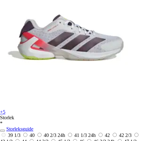
+5
Storlek
*
Storleksguide
39 1/3
40
40 2/3
24h
41 1/3
24h
42
42 2/3