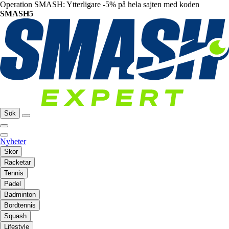
Operation SMASH: Ytterligare -5% på hela sajten med koden
SMASH5
Sök
Nyheter
Skor
Racketar
Tennis
Padel
Badminton
Bordtennis
Squash
Lifestyle