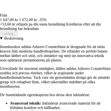
Från
1 647,00 kr
1 072,00 kr
-35%
+53,60 kr
erbjuds pa din nasta bestallning
Krediteras efter att din
bestallning har bekraftats
Loading...
Beskrivning
Inomhusskor adidas Adizero Counterblast är designade för att möta
kraven från moderna handbollsspelare. De erbjuder en perfekt balans
mellan lätthet och stöd, och utmärker sig med sin innovativa teknik
som optimerar prestationerna på planen.
Utvecklade för maximal smidighet, tillåter adidas Adizero Counterblast
snabba och precisa rörelser, vilket är avgörande under
handbollsmatcherna. Tack vare sin genomtänkta design ger de utmärkt
grepp och oslagbart fäste, vilket säkerställer stabilitet på olika
inomhusytor.
De framträdande egenskaperna hos dessa skor inkluderar:
Avancerad teknik:
Inkluderar avancerade material för att
förbättra komfort och hållbarhet.