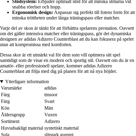
Stödsystem:
Erbjuder optimalt stöd för att minska stötarna vid
snabba rörelser och hopp.
Ergonomisk design:
Anpassar sig perfekt till fotens form för att
minska tröttheten under långa träningspass eller matcher.
Varje del av skon är tänkt för att förbättra spelarens prestation. Oavsett
om det gäller intensiva matcher eller träningspass, gör det dynamiska
designen av adidas Adizero Counterblast att du kan fokusera på spelet
utan att kompromissa med komforten.
Dessa skor är ett utmärkt val för dem som vill optimera sitt spel
samtidigt som de visar en modern och sportig stil. Oavsett om du är en
amatör- eller professionell spelare, kommer adidas Adizero
Counterblast att följa med dig på planen för att nå nya höjder.
Ytterligare information
Varumärke
adidas
Färg
tmsoor
Färg
Svart
Kön
Män
Åldersgrupp
Vuxen
Sortiment
Adizero
Huvudsakligt material
syntetiskt material
Sula
slitstark gummi