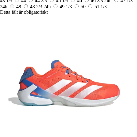
43 1/3
44
44 2/3
45 1/3
46
46 2/3
24h
47 1/3
24h
48
48 2/3
24h
49 1/3
50
51 1/3
Detta fält är obligatoriskt