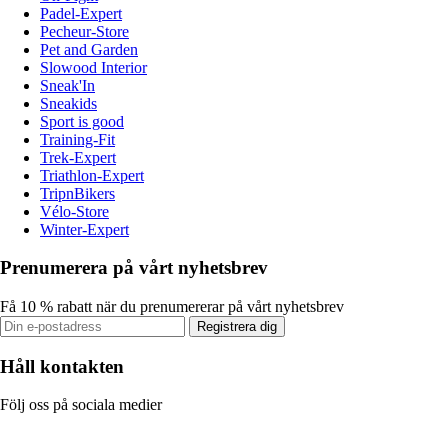
Padel-Expert
Pecheur-Store
Pet and Garden
Slowood Interior
Sneak'In
Sneakids
Sport is good
Training-Fit
Trek-Expert
Triathlon-Expert
TripnBikers
Vélo-Store
Winter-Expert
Prenumerera på vårt nyhetsbrev
Få 10 % rabatt när du prenumererar på vårt nyhetsbrev
Registrera dig
Håll kontakten
Följ oss på sociala medier