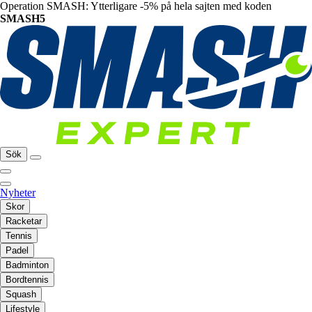
Operation SMASH: Ytterligare -5% på hela sajten med koden
SMASH5
Sök
Nyheter
Skor
Racketar
Tennis
Padel
Badminton
Bordtennis
Squash
Lifestyle