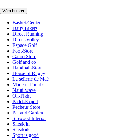
Våra butiker
Basket-Center
Daily Bikers
Direct Running
Direct-Volley
Espace Golf
Foot-Store
Galop Store
Golf and co
Handball-Store
House of Rugby
La sellerie de Maé
Made in Paradis
Nauti-wave
On-Fight
Padel-Expert
Pecheur-Store
Pet and Garden
Slowood Interior
Sneak'In
Sneakids
Sport is good