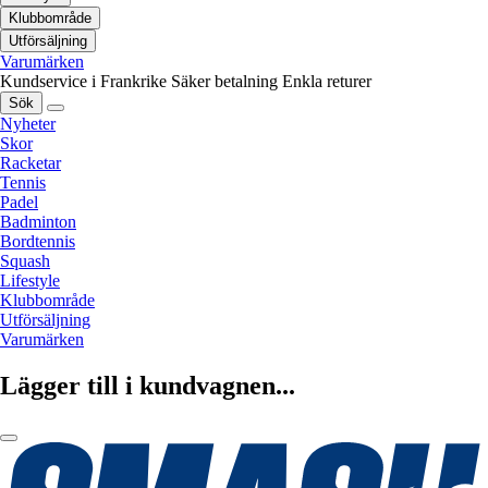
Klubbområde
Utförsäljning
Varumärken
Kundservice i Frankrike
Säker betalning
Enkla returer
Sök
Nyheter
Skor
Racketar
Tennis
Padel
Badminton
Bordtennis
Squash
Lifestyle
Klubbområde
Utförsäljning
Varumärken
Lägger till i kundvagnen...