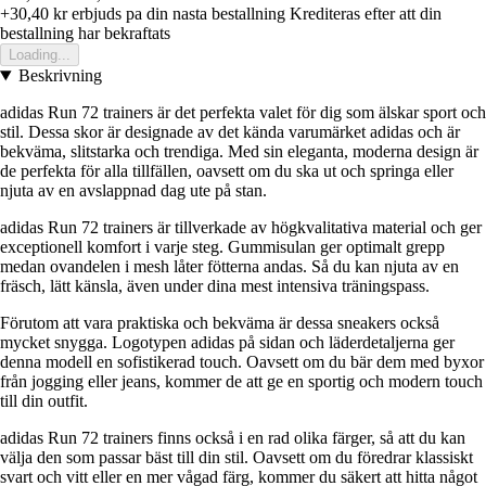
+30,40 kr
erbjuds pa din nasta bestallning
Krediteras efter att din
bestallning har bekraftats
Loading...
Beskrivning
adidas Run 72 trainers är det perfekta valet för dig som älskar sport och
stil. Dessa skor är designade av det kända varumärket adidas och är
bekväma, slitstarka och trendiga. Med sin eleganta, moderna design är
de perfekta för alla tillfällen, oavsett om du ska ut och springa eller
njuta av en avslappnad dag ute på stan.
adidas Run 72 trainers är tillverkade av högkvalitativa material och ger
exceptionell komfort i varje steg. Gummisulan ger optimalt grepp
medan ovandelen i mesh låter fötterna andas. Så du kan njuta av en
fräsch, lätt känsla, även under dina mest intensiva träningspass.
Förutom att vara praktiska och bekväma är dessa sneakers också
mycket snygga. Logotypen adidas på sidan och läderdetaljerna ger
denna modell en sofistikerad touch. Oavsett om du bär dem med byxor
från jogging eller jeans, kommer de att ge en sportig och modern touch
till din outfit.
adidas Run 72 trainers finns också i en rad olika färger, så att du kan
välja den som passar bäst till din stil. Oavsett om du föredrar klassiskt
svart och vitt eller en mer vågad färg, kommer du säkert att hitta något