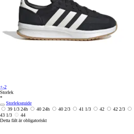
+-2
Storlek
*
Storleksguide
39 1/3
24h
40
24h
40 2/3
41 1/3
42
42 2/3
43 1/3
44
Detta fält är obligatoriskt