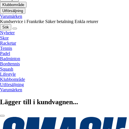
Klubbområde
Utförsäljning
Varumärken
Kundservice i Frankrike
Säker betalning
Enkla returer
Sök
Nyheter
Skor
Racketar
Tennis
Padel
Badminton
Bordtennis
Squash
Lifestyle
Klubbområde
Utförsäljning
Varumärken
Lägger till i kundvagnen...