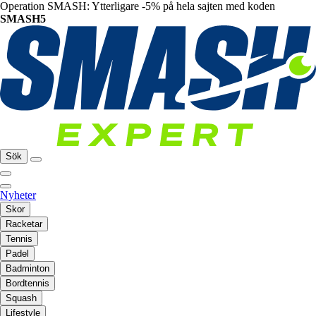
Operation SMASH: Ytterligare -5% på hela sajten med koden
SMASH5
Sök
Nyheter
Skor
Racketar
Tennis
Padel
Badminton
Bordtennis
Squash
Lifestyle