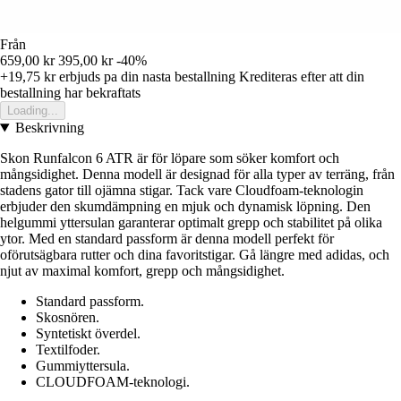
Från
659,00 kr
395,00 kr
-40%
+19,75 kr
erbjuds pa din nasta bestallning
Krediteras efter att din
bestallning har bekraftats
Loading...
Beskrivning
Skon Runfalcon 6 ATR är för löpare som söker komfort och
mångsidighet. Denna modell är designad för alla typer av terräng, från
stadens gator till ojämna stigar. Tack vare Cloudfoam-teknologin
erbjuder den skumdämpning en mjuk och dynamisk löpning. Den
helgummi yttersulan garanterar optimalt grepp och stabilitet på olika
ytor. Med en standard passform är denna modell perfekt för
oförutsägbara rutter och dina favoritstigar. Gå längre med adidas, och
njut av maximal komfort, grepp och mångsidighet.
Standard passform.
Skosnören.
Syntetiskt överdel.
Textilfoder.
Gummiyttersula.
CLOUDFOAM-teknologi.