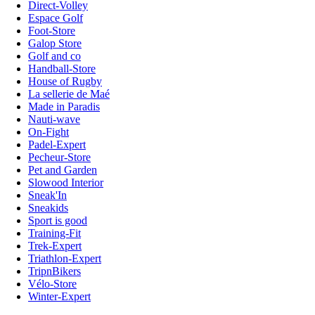
Direct-Volley
Espace Golf
Foot-Store
Galop Store
Golf and co
Handball-Store
House of Rugby
La sellerie de Maé
Made in Paradis
Nauti-wave
On-Fight
Padel-Expert
Pecheur-Store
Pet and Garden
Slowood Interior
Sneak'In
Sneakids
Sport is good
Training-Fit
Trek-Expert
Triathlon-Expert
TripnBikers
Vélo-Store
Winter-Expert