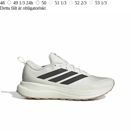
48
49 1/3
24h
50
51 1/3
52 2/3
53 1/3
Detta fält är obligatoriskt