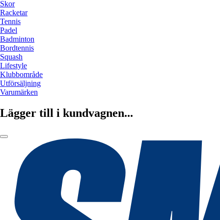
Skor
Racketar
Tennis
Padel
Badminton
Bordtennis
Squash
Lifestyle
Klubbområde
Utförsäljning
Varumärken
Lägger till i kundvagnen...