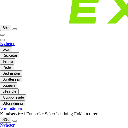
Sök
Nyheter
Skor
Racketar
Tennis
Padel
Badminton
Bordtennis
Squash
Lifestyle
Klubbområde
Utförsäljning
Varumärken
Kundservice i Frankrike
Säker betalning
Enkla returer
Sök
Nyheter