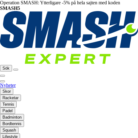
Operation SMASH: Ytterligare -5% på hela sajten med koden
SMASH5
Sök
Nyheter
Skor
Racketar
Tennis
Padel
Badminton
Bordtennis
Squash
Lifestyle