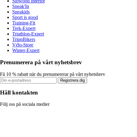
Slowood Interior
Sneak'In
Sneakids
Sport is good
Training-Fit
Trek-Expert
Triathlon-Expert
TripnBikers
Vélo-Store
Winter-Expert
Prenumerera på vårt nyhetsbrev
Få 10 % rabatt när du prenumererar på vårt nyhetsbrev
Registrera dig
Håll kontakten
Följ oss på sociala medier