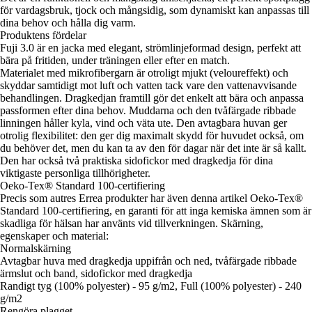
för vardagsbruk, tjock och mångsidig, som dynamiskt kan anpassas till
dina behov och hålla dig varm.
Produktens fördelar
Fuji 3.0 är en jacka med elegant, strömlinjeformad design, perfekt att
bära på fritiden, under träningen eller efter en match.
Materialet med mikrofibergarn är otroligt mjukt (veloureffekt) och
skyddar samtidigt mot luft och vatten tack vare den vattenavvisande
behandlingen. Dragkedjan framtill gör det enkelt att bära och anpassa
passformen efter dina behov. Muddarna och den tvåfärgade ribbade
linningen håller kyla, vind och väta ute. Den avtagbara huvan ger
otrolig flexibilitet: den ger dig maximalt skydd för huvudet också, om
du behöver det, men du kan ta av den för dagar när det inte är så kallt.
Den har också två praktiska sidofickor med dragkedja för dina
viktigaste personliga tillhörigheter.
Oeko-Tex® Standard 100-certifiering
Precis som autres Errea produkter har även denna artikel Oeko-Tex®
Standard 100-certifiering, en garanti för att inga kemiska ämnen som är
skadliga för hälsan har använts vid tillverkningen. Skärning,
egenskaper och material:
Normalskärning
Avtagbar huva med dragkedja uppifrån och ned, tvåfärgade ribbade
ärmslut och band, sidofickor med dragkedja
Randigt tyg (100% polyester) - 95 g/m2, Full (100% polyester) - 240
g/m2
Rengöra plagget