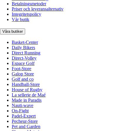
Betalningsmetoder
Priser och leveransalternativ
Integritetspolicy
Vår butik
Våra butiker
Basket-Center
Daily Bikers
Direct Running
Direct-Volley
Espace Golf
Foot-Store
Galop Store
Golf and co
Handball-Store
House of Rugby
La sellerie de Maé
Made in Paradis
Nauti-wave
On-Fight
Padel-Expert
Pecheur-Store
Pet and Garden