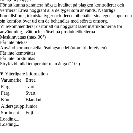
För att kunna garantera högsta kvalitet på plaggen kontrollerar och
verifierar Errea noggrant alla de tyger som används. Naturliga
bomullsfibrer, tekniska tyger och fleece bibehåller sina egenskaper och
sin komfort över tid om de behandlas med största omsorg.
Vi rekommenderar därför att du noggrant läser instruktionerna för
användning, tvätt och skötsel på produktetiketterna.
Maskintvättas (max 30°)
Får inte blekas
Använd kommersiella lösningsmedel (utom trikloretylen)
Får inte kemtvättas
Får inte torktumlas
Stryk vid mild temperatur utan ånga (110°)
Ytterligare information
Varumärke
Errea
Färg
svart
Färg
Svart
Kön
Blandad
Åldersgrupp
Junior
Sortiment
Fuji
Loading...
Loading...