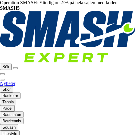
Operation SMASH: Ytterligare -5% på hela sajten med koden
SMASH5
Sök
Nyheter
Skor
Racketar
Tennis
Padel
Badminton
Bordtennis
Squash
Lifestyle