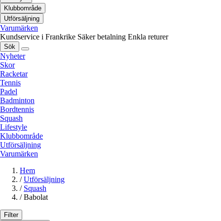
Klubbområde
Utförsäljning
Varumärken
Kundservice i Frankrike
Säker betalning
Enkla returer
Sök
Nyheter
Skor
Racketar
Tennis
Padel
Badminton
Bordtennis
Squash
Lifestyle
Klubbområde
Utförsäljning
Varumärken
Hem
/
Utförsäljning
/
Squash
/
Babolat
Filter