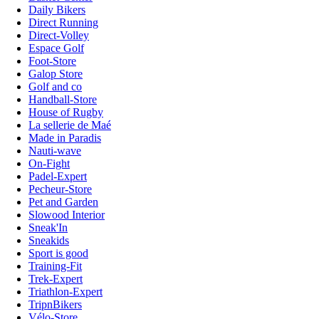
Daily Bikers
Direct Running
Direct-Volley
Espace Golf
Foot-Store
Galop Store
Golf and co
Handball-Store
House of Rugby
La sellerie de Maé
Made in Paradis
Nauti-wave
On-Fight
Padel-Expert
Pecheur-Store
Pet and Garden
Slowood Interior
Sneak'In
Sneakids
Sport is good
Training-Fit
Trek-Expert
Triathlon-Expert
TripnBikers
Vélo-Store