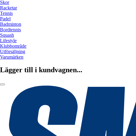
Skor
Racketar
Tennis
Padel
Badminton
Bordtennis
Squash
Lifestyle
Klubbområde
Utförsäljning
Varumärken
Lägger till i kundvagnen...