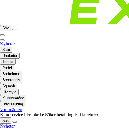
Sök
Nyheter
Skor
Racketar
Tennis
Padel
Badminton
Bordtennis
Squash
Lifestyle
Klubbområde
Utförsäljning
Varumärken
Kundservice i Frankrike
Säker betalning
Enkla returer
Sök
Nyheter