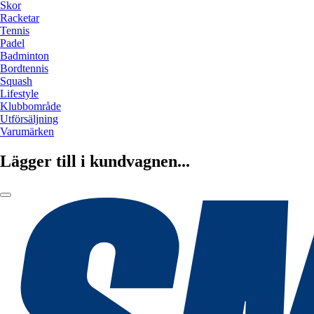
Skor
Racketar
Tennis
Padel
Badminton
Bordtennis
Squash
Lifestyle
Klubbområde
Utförsäljning
Varumärken
Lägger till i kundvagnen...