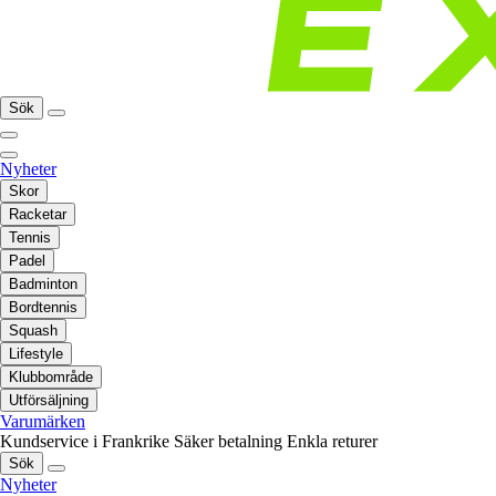
Sök
Nyheter
Skor
Racketar
Tennis
Padel
Badminton
Bordtennis
Squash
Lifestyle
Klubbområde
Utförsäljning
Varumärken
Kundservice i Frankrike
Säker betalning
Enkla returer
Sök
Nyheter