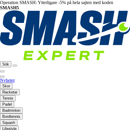
Operation SMASH: Ytterligare -5% på hela sajten med koden
SMASH5
Sök
Nyheter
Skor
Racketar
Tennis
Padel
Badminton
Bordtennis
Squash
Lifestyle