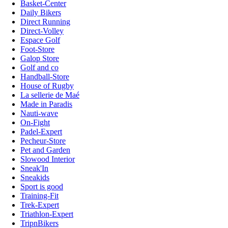
Basket-Center
Daily Bikers
Direct Running
Direct-Volley
Espace Golf
Foot-Store
Galop Store
Golf and co
Handball-Store
House of Rugby
La sellerie de Maé
Made in Paradis
Nauti-wave
On-Fight
Padel-Expert
Pecheur-Store
Pet and Garden
Slowood Interior
Sneak'In
Sneakids
Sport is good
Training-Fit
Trek-Expert
Triathlon-Expert
TripnBikers