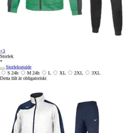
+3
Storlek
*
Storleksguide
S
24h
M
24h
L
XL
2XL
3XL
Detta fält är obligatoriskt