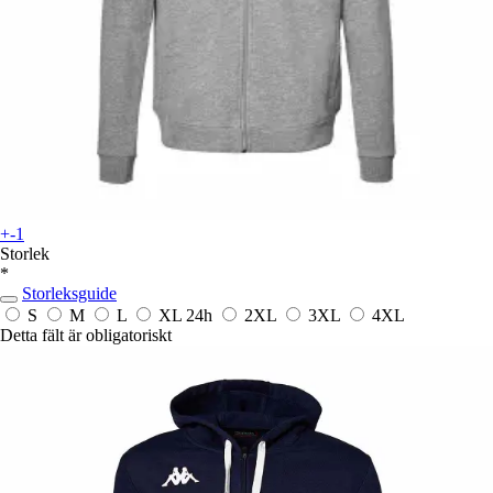
+-1
Storlek
*
Storleksguide
S
M
L
XL
24h
2XL
3XL
4XL
Detta fält är obligatoriskt