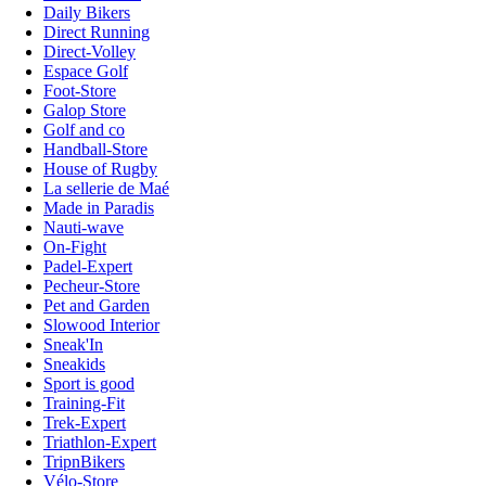
Daily Bikers
Direct Running
Direct-Volley
Espace Golf
Foot-Store
Galop Store
Golf and co
Handball-Store
House of Rugby
La sellerie de Maé
Made in Paradis
Nauti-wave
On-Fight
Padel-Expert
Pecheur-Store
Pet and Garden
Slowood Interior
Sneak'In
Sneakids
Sport is good
Training-Fit
Trek-Expert
Triathlon-Expert
TripnBikers
Vélo-Store