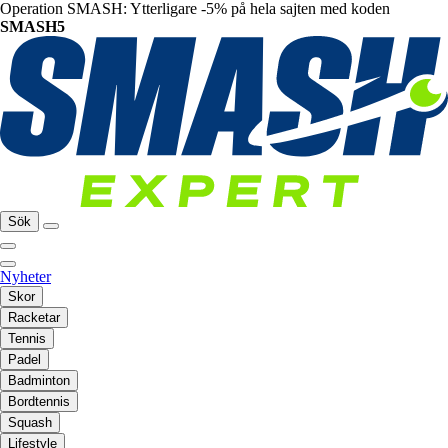
Operation SMASH: Ytterligare -5% på hela sajten med koden
SMASH5
Sök
Nyheter
Skor
Racketar
Tennis
Padel
Badminton
Bordtennis
Squash
Lifestyle