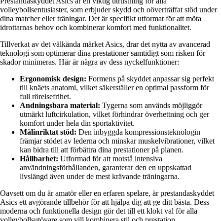
Prestandaskyddet Asics är en viktig utrustning för alla
volleybollsentusiaster, som erbjuder skydd och oöverträffat stöd under
dina matcher eller träningar. Det är specifikt utformat för att möta
idrottarnas behov och kombinerar komfort med funktionalitet.
Tillverkat av det välkända märket Asics, drar det nytta av avancerad
teknologi som optimerar dina prestationer samtidigt som risken för
skador minimeras. Här är några av dess nyckelfunktioner:
Ergonomisk design:
Formens på skyddet anpassar sig perfekt
till knäets anatomi, vilket säkerställer en optimal passform för
full rörelsefrihet.
Andningsbara material:
Tygerna som används möjliggör
utmärkt luftcirkulation, vilket förhindrar överhettning och ger
komfort under hela din sportaktivitet.
Målinriktat stöd:
Den inbyggda kompressionsteknologin
främjar stödet av lederna och minskar muskelvibrationer, vilket
kan bidra till att förbättra dina prestationer på planen.
Hållbarhet:
Utformad för att motstå intensiva
användningsförhållanden, garanterar den en uppskattad
livslängd även under de mest krävande träningarna.
Oavsett om du är amatör eller en erfaren spelare, är prestandaskyddet
Asics ett avgörande tillbehör för att hjälpa dig att ge ditt bästa. Dess
moderna och funktionella design gör det till ett klokt val för alla
volleybollsutövare som vill kombinera stil och prestation.