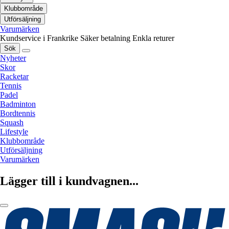
Klubbområde
Utförsäljning
Varumärken
Kundservice i Frankrike
Säker betalning
Enkla returer
Sök
Nyheter
Skor
Racketar
Tennis
Padel
Badminton
Bordtennis
Squash
Lifestyle
Klubbområde
Utförsäljning
Varumärken
Lägger till i kundvagnen...