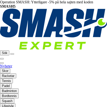
Operation SMASH: Ytterligare -5% på hela sajten med koden
SMASH5
Sök
Nyheter
Skor
Racketar
Tennis
Padel
Badminton
Bordtennis
Squash
Lifestyle