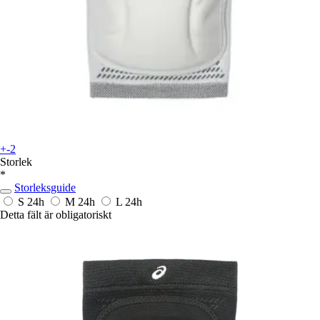
+-2
Storlek
*
Storleksguide
S
24h
M
24h
L
24h
Detta fält är obligatoriskt