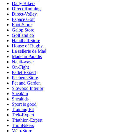
Daily Bikers
Direct Running
Direct-Volley
Espace Golf
Foot-Store
Galop Store
Golf and co
Handball-Store
House of Rugby
La sellerie de Maé
Made in Paradis
Nauti-wave
On-Fight
Padel-Expert
Pecheur-Store
Pet and Garden
Slowood Interior
Sneak'In
Sneakids
Sport is good
Training-Fit
Trek-Expert
Triathlon-Expert
TripnBikers
Vélo-Store