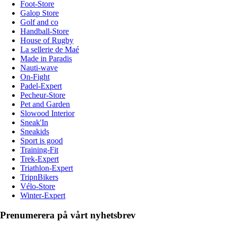
Foot-Store
Galop Store
Golf and co
Handball-Store
House of Rugby
La sellerie de Maé
Made in Paradis
Nauti-wave
On-Fight
Padel-Expert
Pecheur-Store
Pet and Garden
Slowood Interior
Sneak'In
Sneakids
Sport is good
Training-Fit
Trek-Expert
Triathlon-Expert
TripnBikers
Vélo-Store
Winter-Expert
Prenumerera på vårt nyhetsbrev