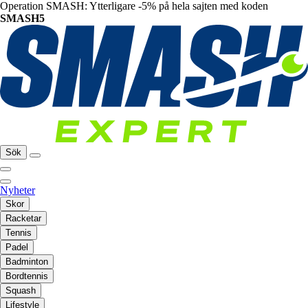
Operation SMASH: Ytterligare -5% på hela sajten med koden
SMASH5
Sök
Nyheter
Skor
Racketar
Tennis
Padel
Badminton
Bordtennis
Squash
Lifestyle