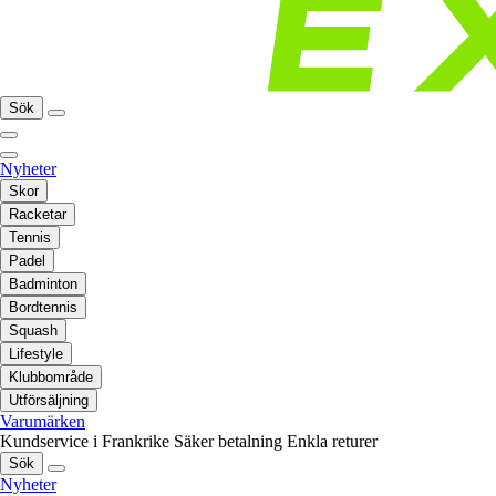
Sök
Nyheter
Skor
Racketar
Tennis
Padel
Badminton
Bordtennis
Squash
Lifestyle
Klubbområde
Utförsäljning
Varumärken
Kundservice i Frankrike
Säker betalning
Enkla returer
Sök
Nyheter