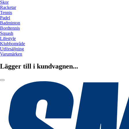
Skor
Racketar
Tennis
Padel
Badminton
Bordtennis
Squash
Lifestyle
Klubbområde
Utförsäljning
Varumärken
Lägger till i kundvagnen...