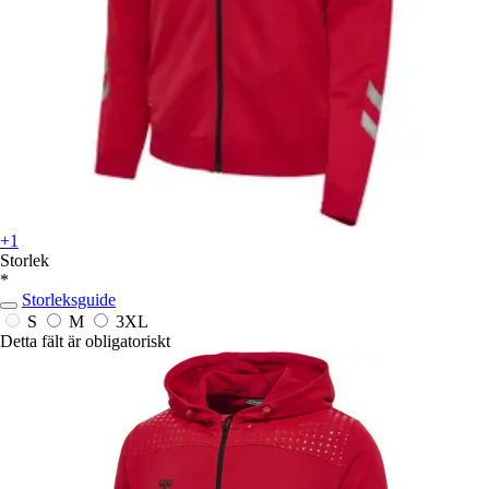
+1
Storlek
*
Storleksguide
S
M
3XL
Detta fält är obligatoriskt