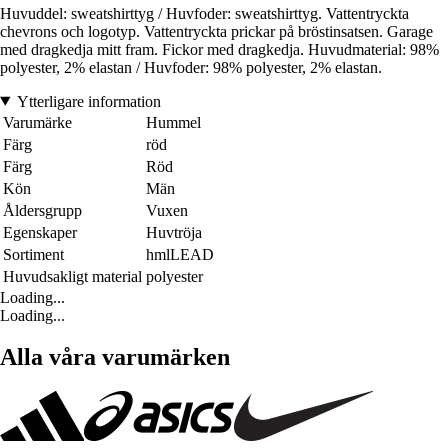
Huvuddel: sweatshirttyg / Huvfoder: sweatshirttyg. Vattentryckta
chevrons och logotyp. Vattentryckta prickar på bröstinsatsen. Garage
med dragkedja mitt fram. Fickor med dragkedja. Huvudmaterial: 98%
polyester, 2% elastan / Huvfoder: 98% polyester, 2% elastan.
Ytterligare information
Varumärke
Hummel
Färg
röd
Färg
Röd
Kön
Män
Åldersgrupp
Vuxen
Egenskaper
Huvtröja
Sortiment
hmlLEAD
Huvudsakligt material
polyester
Loading...
Loading...
Alla våra varumärken