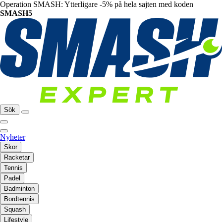
Operation SMASH: Ytterligare -5% på hela sajten med koden
SMASH5
Sök
Nyheter
Skor
Racketar
Tennis
Padel
Badminton
Bordtennis
Squash
Lifestyle