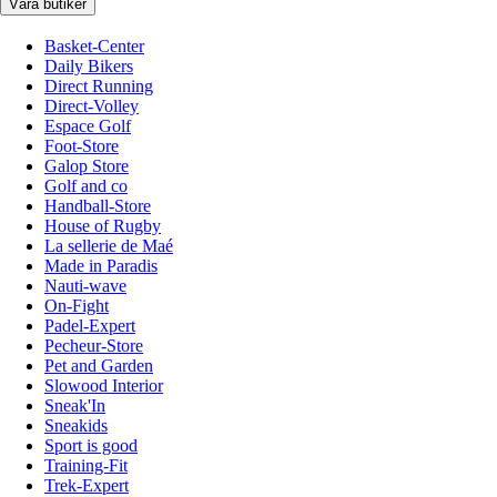
Våra butiker
Basket-Center
Daily Bikers
Direct Running
Direct-Volley
Espace Golf
Foot-Store
Galop Store
Golf and co
Handball-Store
House of Rugby
La sellerie de Maé
Made in Paradis
Nauti-wave
On-Fight
Padel-Expert
Pecheur-Store
Pet and Garden
Slowood Interior
Sneak'In
Sneakids
Sport is good
Training-Fit
Trek-Expert