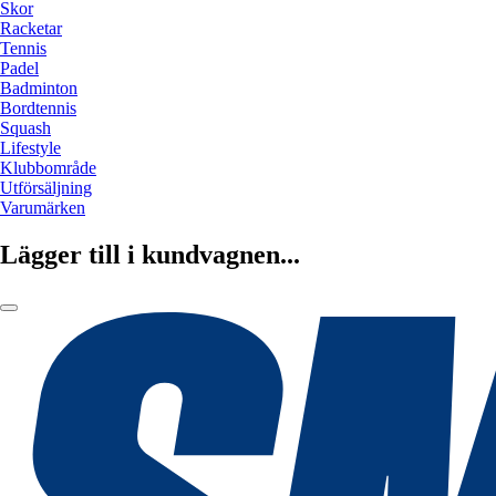
Skor
Racketar
Tennis
Padel
Badminton
Bordtennis
Squash
Lifestyle
Klubbområde
Utförsäljning
Varumärken
Lägger till i kundvagnen...