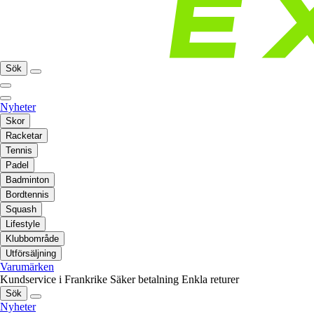
Sök
Nyheter
Skor
Racketar
Tennis
Padel
Badminton
Bordtennis
Squash
Lifestyle
Klubbområde
Utförsäljning
Varumärken
Kundservice i Frankrike
Säker betalning
Enkla returer
Sök
Nyheter