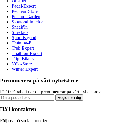
On-Fight
Padel-Expert
Pecheur-Store
Pet and Garden
Slowood Interior
Sneak'In
Sneakids
Sport is good
Training-Fit
Trek-Expert
Triathlon-Expert
TripnBikers
Vélo-Store
Winter-Expert
Prenumerera på vårt nyhetsbrev
Få 10 % rabatt när du prenumererar på vårt nyhetsbrev
Registrera dig
Håll kontakten
Följ oss på sociala medier