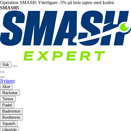
Operation SMASH: Ytterligare -5% på hela sajten med koden
SMASH5
Sök
Nyheter
Skor
Racketar
Tennis
Padel
Badminton
Bordtennis
Squash
Lifestyle