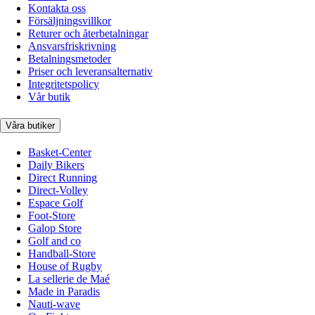
Kontakta oss
Försäljningsvillkor
Returer och återbetalningar
Ansvarsfriskrivning
Betalningsmetoder
Priser och leveransalternativ
Integritetspolicy
Vår butik
Våra butiker
Basket-Center
Daily Bikers
Direct Running
Direct-Volley
Espace Golf
Foot-Store
Galop Store
Golf and co
Handball-Store
House of Rugby
La sellerie de Maé
Made in Paradis
Nauti-wave