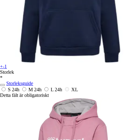
+-1
Storlek
*
Storleksguide
S
24h
M
24h
L
24h
XL
Detta fält är obligatoriskt