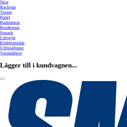
Skor
Racketar
Tennis
Padel
Badminton
Bordtennis
Squash
Lifestyle
Klubbområde
Utförsäljning
Varumärken
Lägger till i kundvagnen...