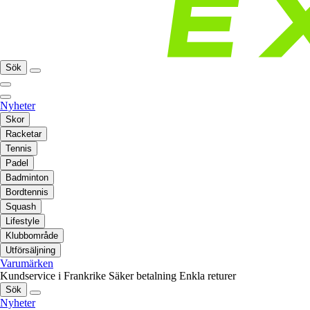
Sök
Nyheter
Skor
Racketar
Tennis
Padel
Badminton
Bordtennis
Squash
Lifestyle
Klubbområde
Utförsäljning
Varumärken
Kundservice i Frankrike
Säker betalning
Enkla returer
Sök
Nyheter