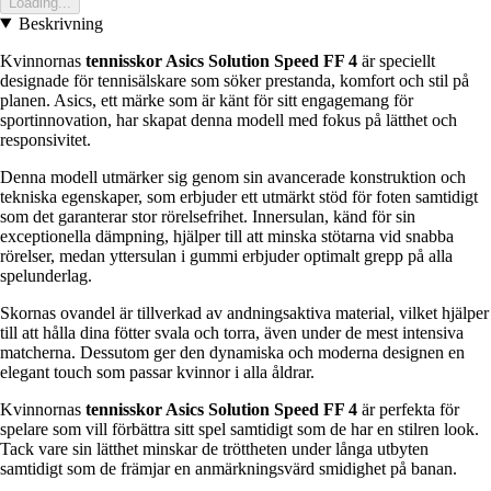
Loading...
Beskrivning
Kvinnornas
tennisskor Asics Solution Speed FF 4
är speciellt
designade för tennisälskare som söker prestanda, komfort och stil på
planen. Asics, ett märke som är känt för sitt engagemang för
sportinnovation, har skapat denna modell med fokus på lätthet och
responsivitet.
Denna modell utmärker sig genom sin avancerade konstruktion och
tekniska egenskaper, som erbjuder ett utmärkt stöd för foten samtidigt
som det garanterar stor rörelsefrihet. Innersulan, känd för sin
exceptionella dämpning, hjälper till att minska stötarna vid snabba
rörelser, medan yttersulan i gummi erbjuder optimalt grepp på alla
spelunderlag.
Skornas ovandel är tillverkad av andningsaktiva material, vilket hjälper
till att hålla dina fötter svala och torra, även under de mest intensiva
matcherna. Dessutom ger den dynamiska och moderna designen en
elegant touch som passar kvinnor i alla åldrar.
Kvinnornas
tennisskor Asics Solution Speed FF 4
är perfekta för
spelare som vill förbättra sitt spel samtidigt som de har en stilren look.
Tack vare sin lätthet minskar de tröttheten under långa utbyten
samtidigt som de främjar en anmärkningsvärd smidighet på banan.