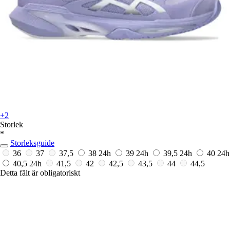
+2
Storlek
*
Storleksguide
36
37
37,5
38
24h
39
24h
39,5
24h
40
24h
40,5
24h
41,5
42
42,5
43,5
44
44,5
Detta fält är obligatoriskt