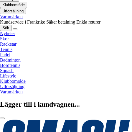
Klubbområde
Utförsäljning
Varumärken
Kundservice i Frankrike
Säker betalning
Enkla returer
Sök
Nyheter
Skor
Racketar
Tennis
Padel
Badminton
Bordtennis
Squash
Lifestyle
Klubbområde
Utförsäljning
Varumärken
Lägger till i kundvagnen...