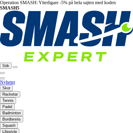
Operation SMASH: Ytterligare -5% på hela sajten med koden
SMASH5
Sök
Nyheter
Skor
Racketar
Tennis
Padel
Badminton
Bordtennis
Squash
Lifestyle