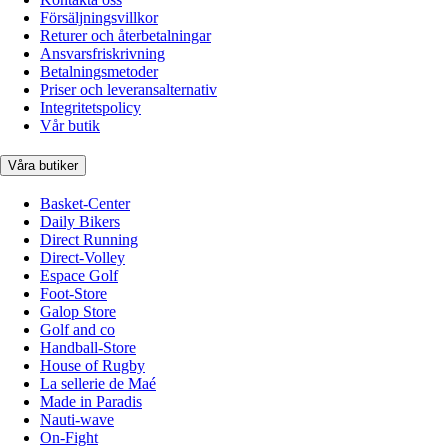
Försäljningsvillkor
Returer och återbetalningar
Ansvarsfriskrivning
Betalningsmetoder
Priser och leveransalternativ
Integritetspolicy
Vår butik
Våra butiker
Basket-Center
Daily Bikers
Direct Running
Direct-Volley
Espace Golf
Foot-Store
Galop Store
Golf and co
Handball-Store
House of Rugby
La sellerie de Maé
Made in Paradis
Nauti-wave
On-Fight