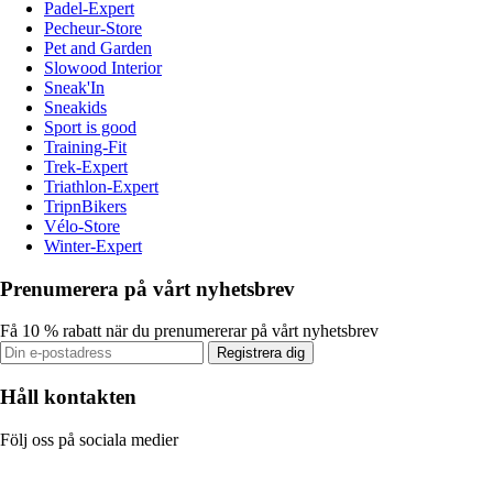
Padel-Expert
Pecheur-Store
Pet and Garden
Slowood Interior
Sneak'In
Sneakids
Sport is good
Training-Fit
Trek-Expert
Triathlon-Expert
TripnBikers
Vélo-Store
Winter-Expert
Prenumerera på vårt nyhetsbrev
Få 10 % rabatt när du prenumererar på vårt nyhetsbrev
Registrera dig
Håll kontakten
Följ oss på sociala medier